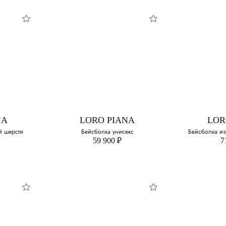
NA
LORO PIANA
LOR
й шерсти
Бейсболка унисекс
Бейсболка из
59 900 ₽
7
NA
LORO PIANA
LOR