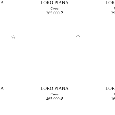
NA
LORO PIANA
LOR
39
Сумка
365 000 ₽
29
LOR
Л
Выберите 
38
NA
LORO PIANA
LOR
Сумка
465 000 ₽
16