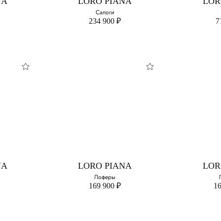
NA
LORO PIANA
LOR
Сапоги
234 900 ₽
7
NA
LORO PIANA
LOR
Сапоги
змер:
Выберите свой размер:
Выберите 
37.5
L
NA
LORO PIANA
LOR
38
Лоферы
169 900 ₽
16
38.5
39