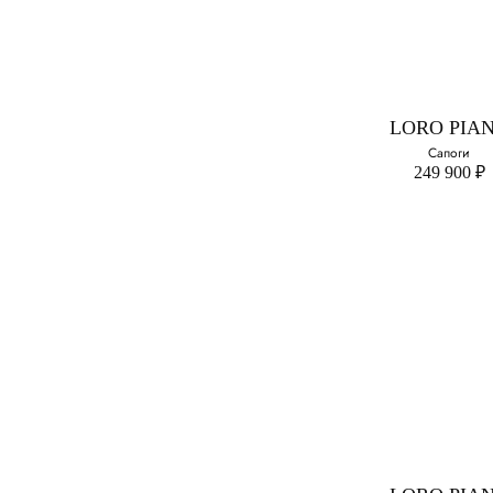
LORO PIA
Сапоги
249 900 ₽
LORO PIA
Сапоги
Выберите свой ра
38