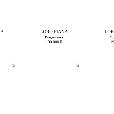
з
Бейсболка унисекс
Бей
сти
шерсти
Выберите свой размер:
змер:
Выберите 
M
M
NA
LORO PIANA
LOR
Полуботинки
По
190 000 ₽
19
NA
LORO PIANA
LOR
и
Полуботинки
Пол
змер:
Выберите свой размер:
Выберите 
38
38