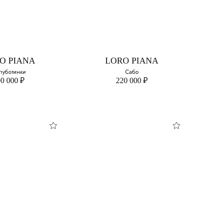
сболка из
 и кашемира
свой размер:
O PIANA
LORO PIANA
луботинки
Сабо
0 000 ₽
220 000 ₽
O PIANA
LORO PIANA
уботинки
Сабо
свой размер:
Выберите свой размер:
39