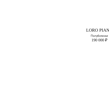
Бейсболка и
смесовой шер
Выберите свой ра
M
LORO PIA
Полуботинки
190 000 ₽
LORO PIA
Полуботинк
Выберите свой ра
38