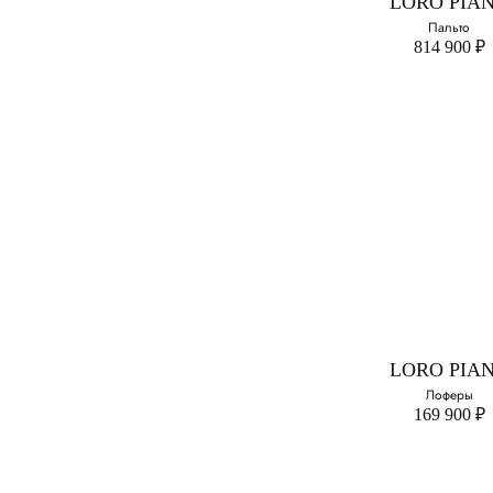
LORO PIA
39.5
Пальто
814 900 ₽
40.5
LORO PIA
Пальто
Выберите свой ра
46
LORO PIA
Лоферы
169 900 ₽