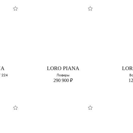
LOR
Л
Выберите 
36
NA
LORO PIANA
LOR
37
7 224
Лоферы
В
290 900 ₽
12
38
39
40
41
LORO PIANA
LOR