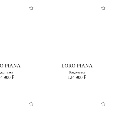
O PIANA
LORO PIANA
оферы
Лоферы
свой размер:
Выберите свой размер:
36
O PIANA
LORO PIANA
37
одолазка
Водолазка
4 900 ₽
124 900 ₽
38
39
40
41
O PIANA
LORO PIANA