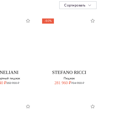
Сортировать
-60%
NELIANI
STEFANO RICCI
ртный пиджак
Пиджак
40 ₽
281 960 ₽
252 900 ₽
704 900 ₽