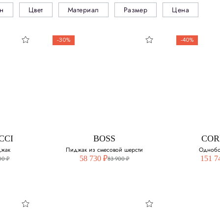
н
Цвет
Материал
Размер
Цена
-30%
-40%
CCI
BOSS
COR
джак
Пиджак из смесовой шерсти
Однобо
58 730 ₽
151 7
00 ₽
83 900 ₽