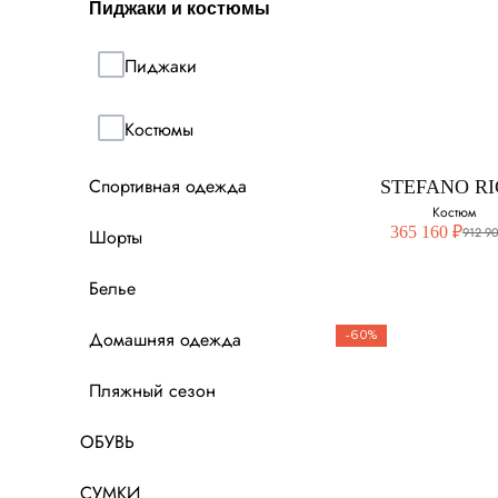
Пиджаки и костюмы
STEFANO RI
Однобортн
Пиджаки
пиджак
Костюмы
Выберите свой ра
Спортивная одежда
54
STEFANO RI
Костюм
365 160 ₽
912 9
Шорты
Белье
Домашняя одежда
-60%
Пляжный сезон
STEFANO RI
Костюм
ОБУВЬ
Выберите свой ра
СУМКИ