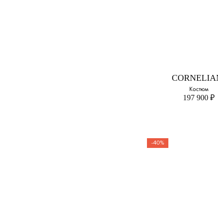
MANDELL
Пиджак из шер
шелка и ль
Выберите свой ра
52
CORNELIA
Костюм
56
197 900 ₽
-40%
CORNELIA
Костюм
Выберите свой ра