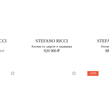
CCI
BOSS
COR
ый
Пиджак из
Одн
смесовой шерсти
п
змер:
Выберите свой размер:
Выберите 
50
48
CCI
STEFANO RICCI
STEF
Костюм из шерсти и кашемира
Костю
52
50
920 900 ₽
88
00 ₽
54
52
56
54
-60%
56
CCI
STEFANO RICCI
STEF
58
Костюм из шерсти
Костю
и кашемира
змер:
Выберите 