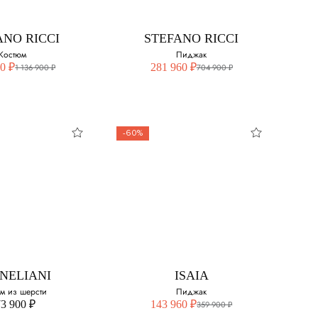
50
ANO RICCI
STEFANO RICCI
52
Костюм
Пиджак
0 ₽
281 960 ₽
1 136 900 ₽
704 900 ₽
54
56
-60%
58
ANO RICCI
STEFANO RICCI
Костюм
Пиджак
свой размер:
Выберите свой размер:
52
NELIANI
ISAIA
54
м из шерсти
Пиджак
3 900 ₽
143 960 ₽
359 900 ₽