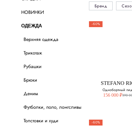
Бренд
Сезо
НОВИНКИ
-60%
ОДЕЖДА
Верхняя одежда
Трикотаж
Рубашки
Брюки
STEFANO RI
Однобортный пи
Деним
156 000 ₽
390 0
Футболки, поло, лонгсливы
Толстовки и худи
-60%