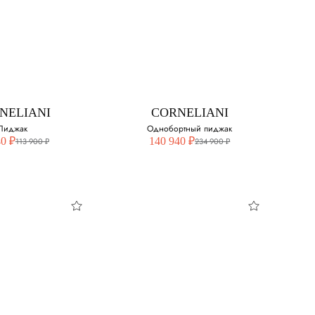
NELIANI
CORNELIANI
Костюм
Костюм
свой размер:
Выберите свой размер:
50
NELIANI
CORNELIANI
52
Пиджак
Однобортный пиджак
40 ₽
140 940 ₽
113 900 ₽
234 900 ₽
54
56
58
60
NELIANI
CORNELIANI
иджак
Однобортный
пиджак
свой размер: