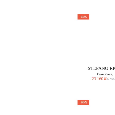
54
-60%
56
58
CORNELIA
Костюм
60
Выберите свой ра
50
STEFANO RI
Камербанд
23 160 ₽
57 900
-60%