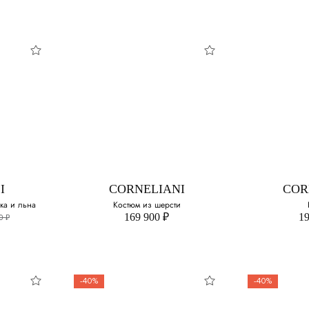
CCI
STEFANO RICCI
COR
Костюм
Костю
змер:
Выберите свой размер:
Выберите 
50
48
I
CORNELIANI
COR
50
ка и льна
Костюм из шерсти
169 900 ₽
19
0 ₽
52
54
-40%
-40%
56