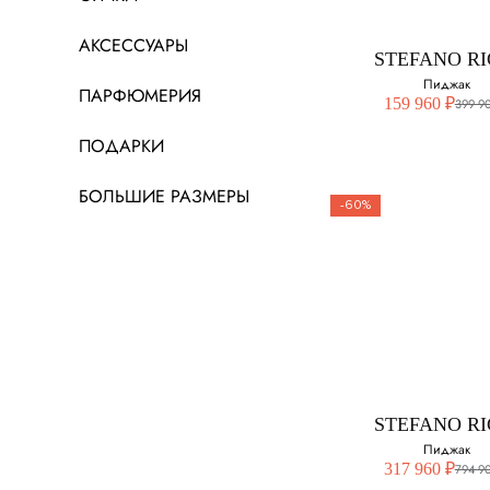
50
АКСЕССУАРЫ
STEFANO RI
Пиджак
ПАРФЮМЕРИЯ
159 960 ₽
399 9
ПОДАРКИ
БОЛЬШИЕ РАЗМЕРЫ
-60%
STEFANO RI
Пиджак
Выберите свой ра
48
STEFANO RI
Пиджак
317 960 ₽
794 9