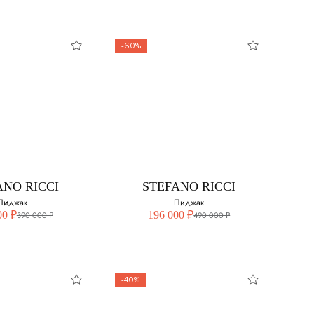
-60%
NELIANI
STEFANO RICCI
Костюм
Пиджак
свой размер:
Выберите свой размер:
54
ANO RICCI
STEFANO RICCI
Пиджак
Пиджак
00 ₽
196 000 ₽
390 000 ₽
490 000 ₽
-40%