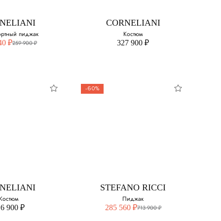
Выберите свой размер:
48
NELIANI
CORNELIANI
ртный пиджак
Костюм
50
40 ₽
327 900 ₽
259 900 ₽
52
54
-60%
56
NELIANI
CORNELIANI
58
обортный
Костюм
иджак
Выберите свой размер:
свой размер:
50
NELIANI
STEFANO RICCI
56
Костюм
Пиджак
6 900 ₽
285 560 ₽
713 900 ₽