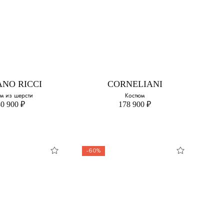
NELIANI
STEFANO RICCI
обортный
Пиджак
иджак
Выберите свой размер:
свой размер:
50
ANO RICCI
CORNELIANI
56
м из шерсти
Костюм
0 900 ₽
178 900 ₽
-60%
ANO RICCI
CORNELIANI
м из шерсти
Костюм
свой размер:
Выберите свой размер: