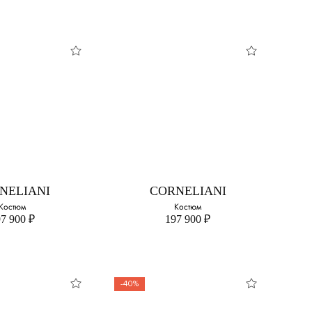
NELIANI
ISAIA
м из шерсти
Пиджак
свой размер:
Выберите свой размер:
52 - нет в наличии
NELIANI
CORNELIANI
Костюм
Костюм
7 900 ₽
197 900 ₽
-40%