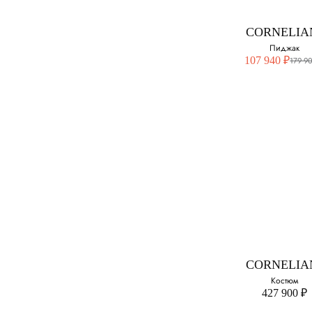
50
CORNELIA
52
Пиджак
107 940 ₽
179 9
54
56
58
60
CORNELIA
Пиджак
Выберите свой ра
48
CORNELIA
50
Костюм
427 900 ₽
52