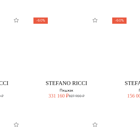
-60%
-60%
NI
CORNELIANI
COR
Костюм
змер:
Выберите свой размер:
Выберите 
54
50
CCI
STEFANO RICCI
STEF
Пиджак
331 160 ₽
156 0
 ₽
827 900 ₽