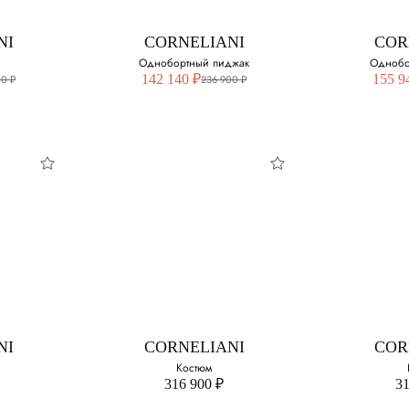
50
50
NI
CORNELIANI
COR
54
52
Однобортный пиджак
Однобо
142 140 ₽
155 9
00 ₽
236 900 ₽
56
56
NI
CORNELIANI
COR
Однобортный
Одн
пиджак
п
змер:
Выберите свой размер:
Выберите 
52
52
NI
CORNELIANI
COR
Костюм
316 900 ₽
31