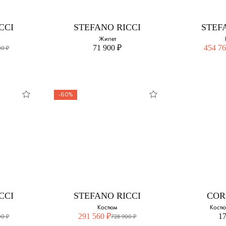
Выберите свой размер:
50
50
CCI
STEFANO RICCI
STEF
52
Жилет
54
71 900 ₽
454 76
00 ₽
54
58
56
-60%
58
CCI
STEFANO RICCI
STEF
Жилет
змер:
Выберите свой размер:
Выберите 
48
56
CCI
STEFANO RICCI
COR
Костюм
Костю
291 560 ₽
17
00 ₽
728 900 ₽