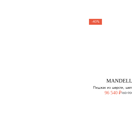
-40%
STEFANO RI
Пиджак
Выберите свой ра
52
MANDELL
Пиджак из шерсти, шел
96 540 ₽
160 90