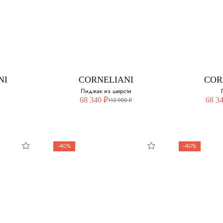
58
I
CORNELIANI
COR
сти,
Костюм из шерсти
60
на
Выберите свой размер:
Выберите 
змер:
48
50
NI
CORNELIANI
COR
50
52
Пиджак из шерсти
68 340 ₽
68 3
113 900 ₽
54
54
56
56
-40%
-40%
58
58
60
60
NI
CORNELIANI
COR
Пиджак из шерсти
П
змер:
Выберите свой размер:
Выберите 