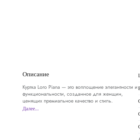
Описание
Куртка Loro Piana — это воплощение элегантности и
функциональности, созданное для женщин,
ценящих премиальное качество и стиль.
Изготовленная из высококачественного материала,
Далее...
она обеспечивает превосходный комфорт и
долговечность, что делает её идеальным выбором
для повседневной носки. Бежевый цвет придаёт
изделию универсальность, позволяя легко