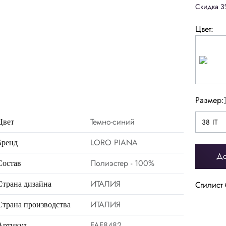
Скидка 3
Цвет:
Размер:
38 IT
Темно-синий
38 IT
Цвет
40 IT
LORO PIANA
Бренд
До
Полиэстер - 100%
Состав
38
40
42
44
ИТАЛИЯ
Стилист 
Страна дизайна
50
52
54
56
ИТАЛИЯ
Страна производства
FAF8482
Артикул