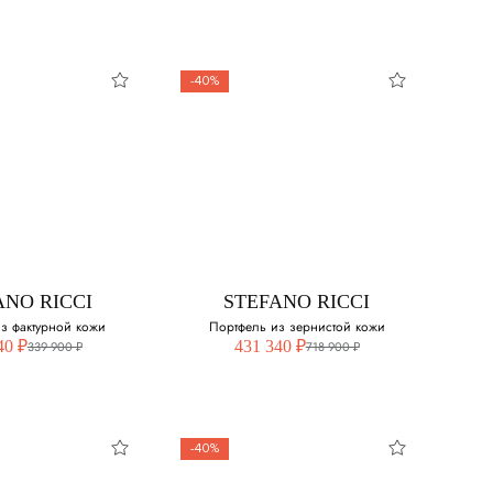
-40%
ANO RICCI
STEFANO RICCI
з фактурной кожи
Портфель из зернистой кожи
40 ₽
431 340 ₽
339 900 ₽
718 900 ₽
-40%