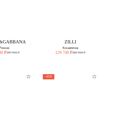
&GABBANA
ZILLI
Рюкзак
Косметичка
30 ₽
229 740 ₽
359 900 ₽
382 900 ₽
-40%