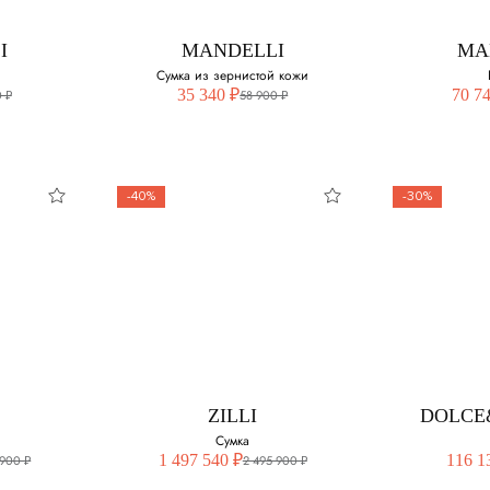
I
MANDELLI
MA
Сумка из зернистой кожи
35 340 ₽
70 7
 ₽
58 900 ₽
-40%
-30%
ZILLI
DOLCE
Сумка
1 497 540 ₽
116 1
 900 ₽
2 495 900 ₽