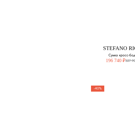
STEFANO RI
Сумка кросс-бо
196 740 ₽
327 9
-40%