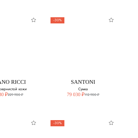
-30%
ANO RICCI
SANTONI
 зернистой кожи
Сумка
30 ₽
79 030 ₽
229 900 ₽
112 900 ₽
-30%