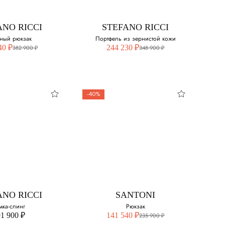
ANO RICCI
STEFANO RICCI
ный рюкзак
Портфель из зернистой кожи
40 ₽
244 230 ₽
382 900 ₽
348 900 ₽
-40%
ANO RICCI
SANTONI
мка-слинг
Рюкзак
1 900 ₽
141 540 ₽
235 900 ₽