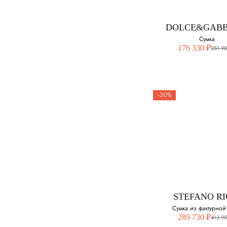
DOLCE&GAB
Сумка
176 330 ₽
251 9
-30%
STEFANO RI
Сумка из фактурной
289 730 ₽
413 9