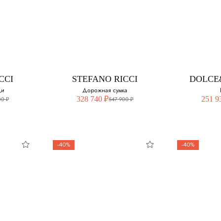
CCI
STEFANO RICCI
DOLCE
ди
Дорожная сумка
328 740 ₽
251 9
00 ₽
547 900 ₽
-40%
-40%