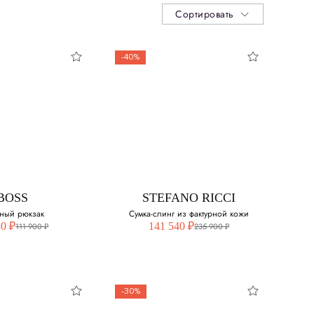
Сортировать
-40%
BOSS
STEFANO RICCI
ный рюкзак
Сумка-слинг из фактурной кожи
30 ₽
141 540 ₽
111 900 ₽
235 900 ₽
-30%