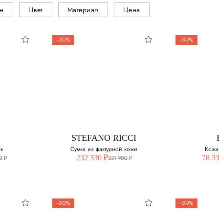
н
Цвет
Материал
Цена
-30%
-30%
STEFANO RICCI
к
Сумка из фактурной кожи
Кожа
232 330 ₽
78 3
0 ₽
331 900 ₽
-30%
-30%