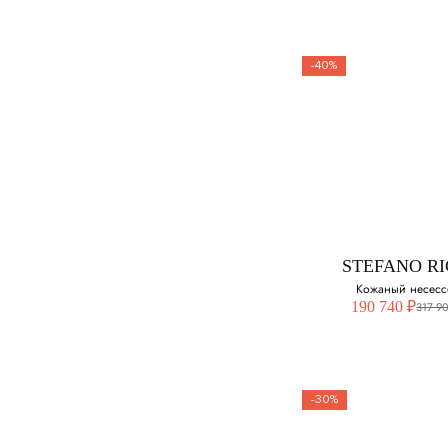
-40%
STEFANO RI
Кожаный несесс
190 740 ₽
317 9
-30%