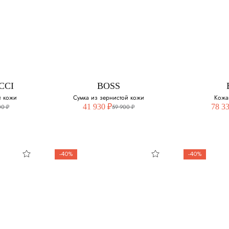
CCI
BOSS
й кожи
Сумка из зернистой кожи
Кожа
41 930 ₽
78 3
00 ₽
59 900 ₽
-40%
-40%