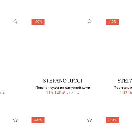
-40%
-40%
STEFANO RICCI
STEF
Поясная сумка из фактурной кожи
Портфель и
115 140 ₽
203 9
00 ₽
191 900 ₽
-40%
-30%