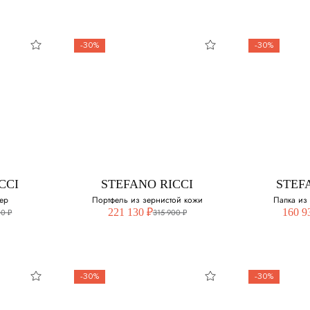
-30%
-30%
CCI
STEFANO RICCI
STEF
ер
Портфель из зернистой кожи
Папка из
221 130 ₽
160 9
00 ₽
315 900 ₽
-30%
-30%