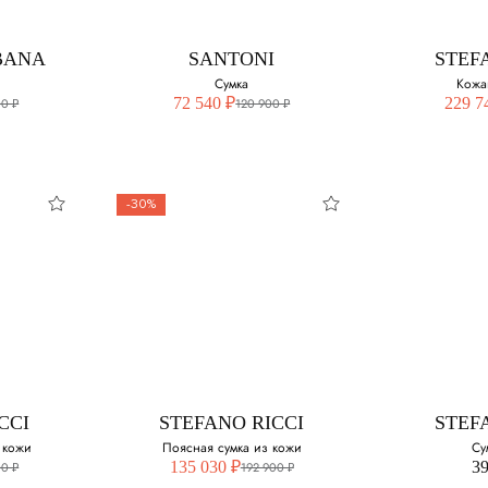
BANA
SANTONI
STEF
Сумка
Кожа
72 540 ₽
229 7
00 ₽
120 900 ₽
-30%
CCI
STEFANO RICCI
STEF
 кожи
Поясная сумка из кожи
Су
135 030 ₽
39
00 ₽
192 900 ₽