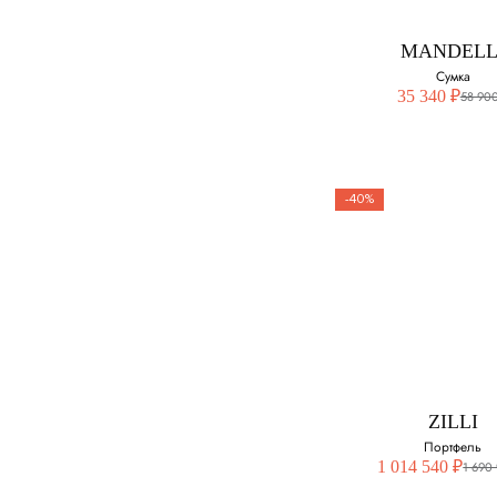
MANDELL
Сумка
35 340 ₽
58 900
-40%
ZILLI
Портфель
1 014 540 ₽
1 690