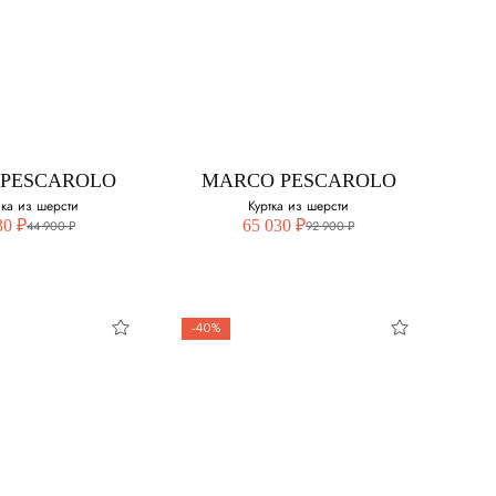
PESCAROLO
MARCO PESCAROLO
ка из шерсти
Куртка из шерсти
30 ₽
65 030 ₽
44 900 ₽
92 900 ₽
-40%
PESCAROLO
MARCO PESCAROLO
болка из
Куртка из шерсти
шерсти
Выберите свой размер: