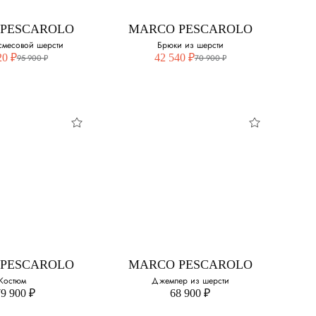
50
PESCAROLO
MARCO PESCAROLO
 смесовой шерсти
Брюки из шерсти
52
20 ₽
42 540 ₽
95 900 ₽
70 900 ₽
54
56
60
PESCAROLO
MARCO PESCAROLO
62
 из смесовой
Брюки из шерсти
шерсти
Выберите свой размер:
свой размер:
56
PESCAROLO
MARCO PESCAROLO
Костюм
Джемпер из шерсти
9 900 ₽
68 900 ₽