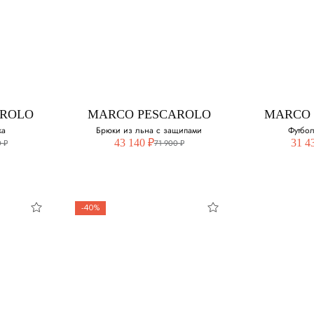
AROLO
MARCO PESCAROLO
MARCO 
ка
Брюки из льна с защипами
Футбол
43 140 ₽
31 4
 ₽
71 900 ₽
-40%
AROLO
MARCO PESCAROLO
MARCO 
шка
Брюки из льна с
Фут
защипами
змер: