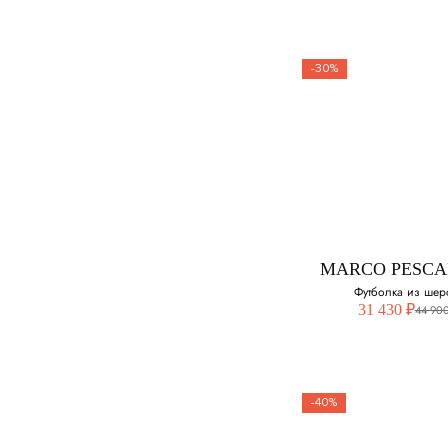
-30%
MARCO PESC
Куртка из шер
Выберите свой ра
54
MARCO PESC
Футболка из шер
31 430 ₽
44 900
-40%