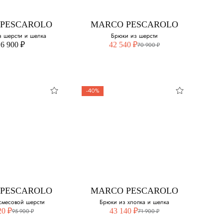
свой размер:
50
PESCAROLO
MARCO PESCAROLO
52
з шерсти и шелка
Брюки из шерсти
 наличии
6 900 ₽
42 540 ₽
70 900 ₽
54
56
-40%
58
60
PESCAROLO
MARCO PESCAROLO
а из шерсти
Брюки из шерсти
 шелка
Выберите свой размер:
свой размер:
48
PESCAROLO
MARCO PESCAROLO
50
 смесовой шерсти
Брюки из хлопка и шелка
20 ₽
43 140 ₽
95 900 ₽
71 900 ₽
52