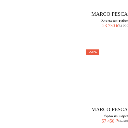
48
MARCO PESC
50
Хлопковая футбо
23 730 ₽
33 900
52
-50%
MARCO PESC
Хлопковая футб
Выберите свой ра
52
MARCO PESC
Куртка из шерс
57 450 ₽
114 90