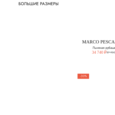
БОЛЬШИЕ РАЗМЕРЫ
MARCO PESC
Льняная рубаш
34 740 ₽
57 900
-30%
MARCO PESC
Льняная руба
Выберите свой ра