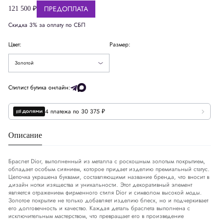
ПРЕДОПЛАТА
121 500 ₽
Скидка 3% за оплату по СБП
Цвет:
Размер:
Золотой
Стилист бутика онлайн:
4 платежа по 30 375 ₽
Описание
Браслет Dior, выполненный из металла с роскошным золотым покрытием,
обладает особым сиянием, которое придает изделию премиальный статус.
Цепочка украшена буквами, составляющими название бренда, что вносит в
дизайн нотки изящества и уникальности. Этот декоративный элемент
является отражением фирменного стиля Dior и символом высокой моды.
Золотое покрытие не только добавляет изделию блеск, но и подчеркивает
его долговечность и качество. Каждая деталь браслета выполнена с
исключительным мастерством, что превращает его в произведение