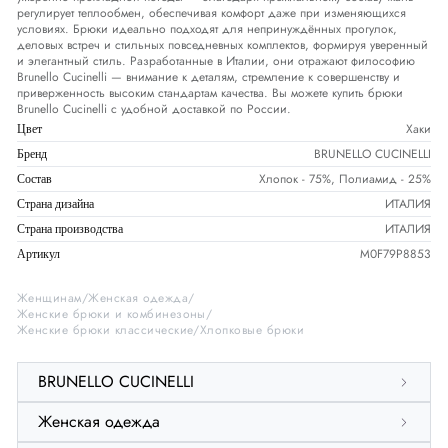
регулирует теплообмен, обеспечивая комфорт даже при изменяющихся
условиях. Брюки идеально подходят для непринуждённых прогулок,
деловых встреч и стильных повседневных комплектов, формируя уверенный
и элегантный стиль. Разработанные в Италии, они отражают философию
Brunello Cucinelli — внимание к деталям, стремление к совершенству и
приверженность высоким стандартам качества. Вы можете купить брюки
Brunello Cucinelli с удобной доставкой по России.
Хаки
Цвет
BRUNELLO CUCINELLI
Бренд
Хлопок - 75%, Полиамид - 25%
Состав
ИТАЛИЯ
Страна дизайна
ИТАЛИЯ
Страна производства
M0F79P8853
Артикул
Женщинам
Женская одежда
Женские брюки и комбинезоны
Женские брюки классические
Хлопковые брюки
BRUNELLO CUCINELLI
Женская одежда