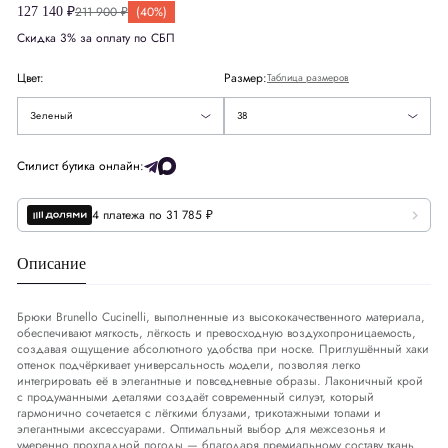
Великобритания
UK
6
211 900 ₽
(40%)
127 140 ₽
40
Скидка 3% за оплату по СБП
Европа
EU
34
42
Цвет:
Размер:
Таблица размеров
Деним
DNM
25
44
Зеленый
38
США
US
2
Стилист бутика онлайн:
4 платежа по 31 785 ₽
Обхват груди
СМ
77-81
Обхват талии
СМ
62-65
Описание
Обхват бедер
СМ
86-91
Брюки Brunello Cucinelli, выполненные из высококачественного материала,
обеспечивают мягкость, лёгкость и превосходную воздухопроницаемость,
создавая ощущение абсолютного удобства при носке. Приглушённый хаки
оттенок подчёркивает универсальность модели, позволяя легко
интегрировать её в элегантные и повседневные образы. Лаконичный крой
с продуманными деталями создаёт современный силуэт, который
гармонично сочетается с лёгкими блузами, трикотажными топами и
элегантными аксессуарами. Оптимальный выбор для межсезонья и
умеренно прохладной погоды — благодаря премиальному составу ткань