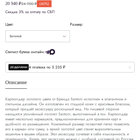
34 900 ₽
(40%)
20 940 ₽
Скидка 3% за оплату по СБП
Цвет:
Размер:
Золотой
Стилист бутика онлайн:
4 платежа по 5 235 ₽
Описание
Картхолдер золотого цвета от бренда Santoni исполнен в элегантном и
стильном дизайне. Он изготовлен из гладкой кожи с красивым блеском,
который придаёт аксессуару роскошный вид. На лицевой стороне
находится утончённый логотип Santoni, выполненный в тон. Картхолдер
имеет несколько кармашков, предназначенных для хранения карт и
удобного их размещения. Компактный размер позволяет легко поместить
его в карман или сумку, а яркий золотой цвет станет выразительным
акцентом в вашем образе. Этот аксессуар сочетает в себе изысканность и
практичность. Купить этот аксессуар можно с удобной доставкой по России.