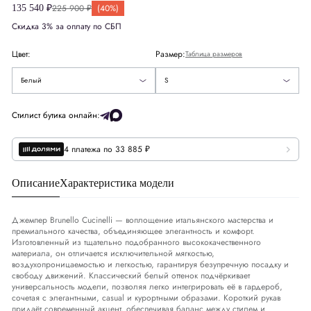
Великобритания
UK
8
225 900 ₽
(40%)
135 540 ₽
Скидка 3% за оплату по СБП
Европа
EU
36
Цвет:
Размер:
Таблица размеров
Деним
DNM
26-27
S
Белый
S
США
US
4
Стилист бутика онлайн:
4 платежа по 33 885 ₽
Обхват груди
СМ
82-85
Обхват талии
СМ
66-69
Описание
Характеристика модели
Обхват бедер
СМ
92-95
Джемпер Brunello Cucinelli — воплощение итальянского мастерства и
премиального качества, объединяющее элегантность и комфорт.
Изготовленный из тщательно подобранного высококачественного
материала, он отличается исключительной мягкостью,
воздухопроницаемостью и легкостью, гарантируя безупречную посадку и
свободу движений. Классический белый оттенок подчёркивает
универсальность модели, позволяя легко интегрировать её в гардероб,
сочетая с элегантными, casual и курортными образами. Короткий рукав
придаёт современный акцент, обеспечивая баланс между стилем и