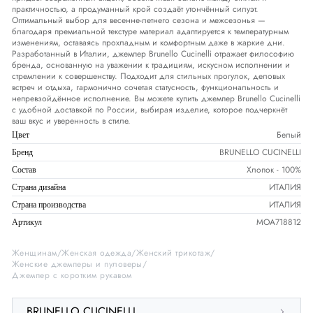
практичностью, а продуманный крой создаёт утончённый силуэт.
Оптимальный выбор для весенне-летнего сезона и межсезонья —
благодаря премиальной текстуре материал адаптируется к температурным
изменениям, оставаясь прохладным и комфортным даже в жаркие дни.
Разработанный в Италии, джемпер Brunello Cucinelli отражает философию
бренда, основанную на уважении к традициям, искусном исполнении и
стремлении к совершенству. Подходит для стильных прогулок, деловых
встреч и отдыха, гармонично сочетая статусность, функциональность и
непревзойдённое исполнение. Вы можете купить джемпер Brunello Cucinelli
с удобной доставкой по России, выбирая изделие, которое подчеркнёт
ваш вкус и уверенность в стиле.
Белый
Цвет
BRUNELLO CUCINELLI
Бренд
Хлопок - 100%
Состав
ИТАЛИЯ
Страна дизайна
ИТАЛИЯ
Страна производства
MOA718812
Артикул
Женщинам
Женская одежда
Женский трикотаж
Женские джемперы и пуловеры
Джемпер с коротким рукавом
BRUNELLO CUCINELLI