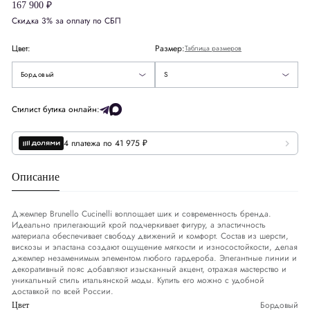
167 900 ₽
Скидка 3% за оплату по СБП
Европа
EU
36
S
Цвет:
Размер:
Таблица размеров
Деним
DNM
26-27
M
Бордовый
S
США
US
4
Стилист бутика онлайн:
4 платежа по 41 975 ₽
Обхват груди
СМ
82-85
Обхват талии
СМ
Описание
66-69
Обхват бедер
СМ
92-95
Джемпер Brunello Cucinelli воплощает шик и современность бренда.
Идеально прилегающий крой подчеркивает фигуру, а эластичность
материала обеспечивает свободу движений и комфорт. Состав из шерсти,
вискозы и эластана создают ощущение мягкости и износостойкости, делая
джемпер незаменимым элементом любого гардероба. Элегантные линии и
декоративный пояс добавляют изысканный акцент, отражая мастерство и
уникальный стиль итальянской моды. Купить его можно с удобной
доставкой по всей России.
Бордовый
Цвет