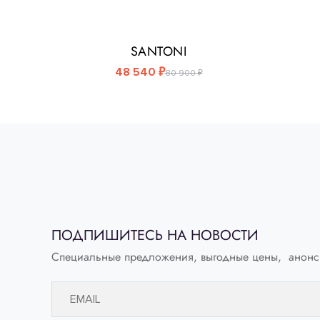
SANTONI
48 540 ₽
80 900 ₽
SANTONI
Лоферы
ПОДПИШИТЕСЬ НА НОВОСТИ
Выберите свой размер:
Специальные предложения, выгодные цены, анонс
35
36