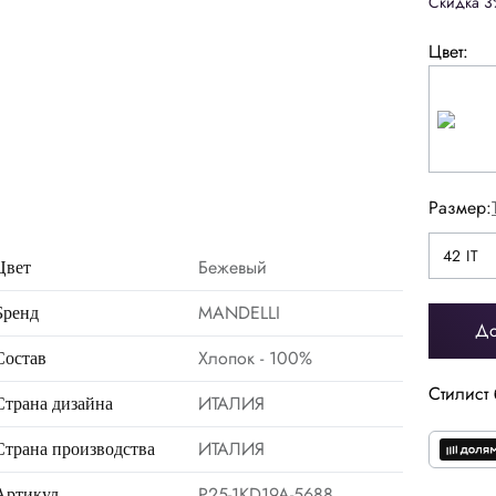
Скидка 3
Цвет:
Размер:
42 IT
42 IT
44 IT
Бежевый
Цвет
MANDELLI
Бренд
До
Хлопок - 100%
Состав
Стилист 
ИТАЛИЯ
Страна дизайна
ИТАЛИЯ
Страна производства
P25-1KD19A-5688
Артикул