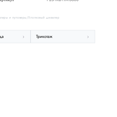
перы и пуловеры
Хлопковый джемпер
38
40
42
44
да
Трикотаж
50
52
54
56
Международный
INT
M
Германия
DE
36
Великобритания
UK
10
Деним
DNM
27-28
Обхват груди
СМ
86-89