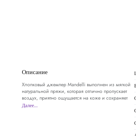
Описание
Хлопковый джемпер Mandelli выполнен из мягкой
натуральной пряжи, которая отлично пропускает
воздух, приятно ощущается на коже и сохраняет
комфорт в течение всего дня. Модель украшена
Далее...
выразительной вязкой «косы», дополнена
отложным воротником с глубоким V-образным
вырезом, короткими рукавами и эластичной
отделкой по краям, а фирменная металлическая