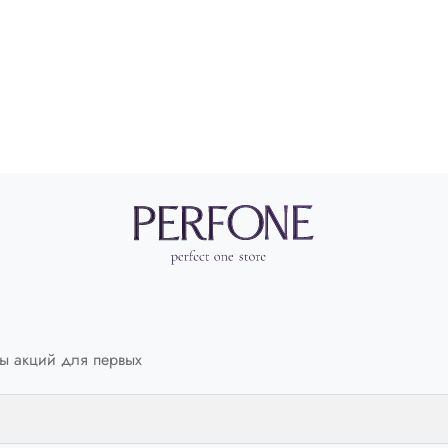
Обхват талии
СМ
70-73
Обхват бедер
СМ
96-98
ы акций для первых