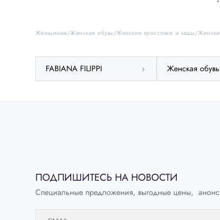
свежести и динамики в образ. Купить их можно с
удобной доставкой по всей России.
Женщинам
Женская обувь
Женские кроссовки и кеды
Женски
FABIANA FILIPPI
Женская обувь
ПОДПИШИТЕСЬ НА НОВОСТИ
Специальные предложения, выгодные цены, анонс