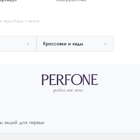
42
42.5
43
43,5
44,5
е кеды
Кеды с мехом
Кроссовки и кеды
Италия
IT
36
США
US
6
Великобритания
UK
3
Размер стельки
СМ
23
ы акций для первых