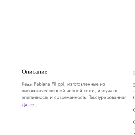
Описание
Кеды Fabiana Filippi, изготовленные из
высококачественной черной кожи, излучают
элегантность и современность. Текстурированная
поверхность придает глубину и характер, а
Далее...
внутреннее утепленное оформление обеспечивает
комфорт. Изящная шнуровка и минималистичный
дизайн подчеркивают стремление бренда к чистоте
линий. Белая подошва создает контраст, добавляя