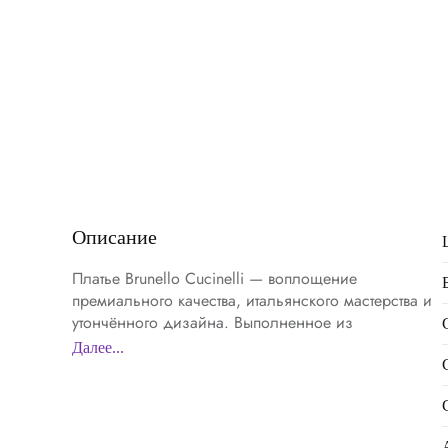
Описание
Платье Brunello Cucinelli — воплощение
премиального качества, итальянского мастерства и
утончённого дизайна. Выполненное из
высококачественного материала, оно обладает
Далее...
мягкостью, лёгкостью и превосходной
воздухопроницаемостью, обеспечивая комфортную
посадку и элегантный силуэт. Насыщенный
красный оттенок подчёркивает выразительность