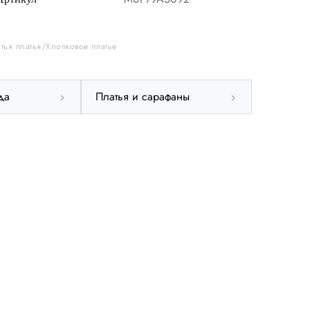
тья платья
Хлопковое платье
38
40
42
44
да
Платья и сарафаны
50
52
54
56
Международный
INT
S
Германия
DE
34
Великобритания
UK
8
Деним
DNM
26-27
Обхват груди
СМ
82-85