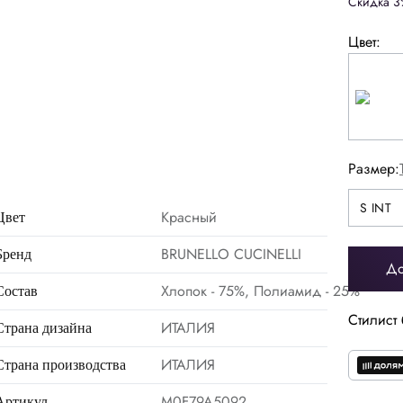
Скидка 3
Цвет:
Размер:
S INT
M INT
S INT
L INT
Красный
Цвет
BRUNELLO CUCINELLI
Бренд
До
Хлопок - 75%, Полиамид - 25%
Состав
Стилист 
ИТАЛИЯ
Страна дизайна
ИТАЛИЯ
Страна производства
M0F79A5092
Артикул