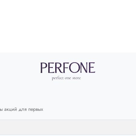
Обхват талии
СМ
66-69
Обхват бедер
СМ
92-95
ы акций для первых