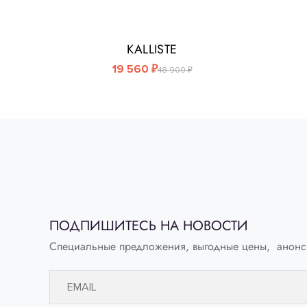
KALLISTE
19 560 ₽
48 900 ₽
KALLISTE
Мюли из мягкой кожи
ПОДПИШИТЕСЬ НА НОВОСТИ
Выберите свой размер:
Специальные предложения, выгодные цены, анонс
37
40