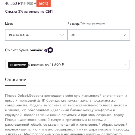
115 900 ₽
(60%)
46 360 ₽
Скидка 3% за оплату по СБП
Европа
EU
34
Цвет:
Размер:
Таблица размеров
Деним
DNM
25
38
Разноцветный
38
США
US
2
Стилист бутика онлайн:
Обхват груди
СМ
77-81
4 платежа по 11 590 ₽
Обхват талии
СМ
62-65
Описание
Обхват бедер
СМ
86-91
Платье Dolce&Gabbana воплощает в себе суть итальянской элегантности и
яркости, присущей ДНК бренда, где каждая деталь продумана до
совершенства. Модель выполнена из высококачественного микса вискозы
и хлопка, что обеспечивает идеальный баланс между комфортом и
структурой, позволяя ткани нежно струиться и при этом сохранять форму.
Платье имеет классический силуэт с приталенным корсетом и
расклешенной юбкой, создавая изящный и женственный образ, который
подчеркивает талию и плавно расширяется к низу, даря легкость и свободу
движений. Многополосный узор в насыщенных цветах — от глубокого