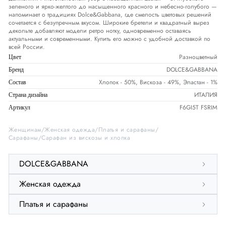
зеленого и ярко-желтого до насыщенного красного и небесно-голубого —
напоминает о традициях Dolce&Gabbana, где смелость цветовых решений
сочетается с безупречным вкусом. Широкие бретели и квадратный вырез
декольте добавляют модели ретро нотку, одновременно оставаясь
актуальными и современными. Купить его можно с удобной доставкой по
всей России.
Разноцветный
Цвет
DOLCE&GABBANA
Бренд
Хлопок - 50%, Вискоза - 49%, Эластан - 1%
Состав
ИТАЛИЯ
Страна дизайна
F6GI5T FSRIM
Артикул
Женщинам
Женская одежда
Платья и сарафаны
Сарафаны
Сарафан из вискозы и хлопка
DOLCE&GABBANA
Женская одежда
Платья и сарафаны