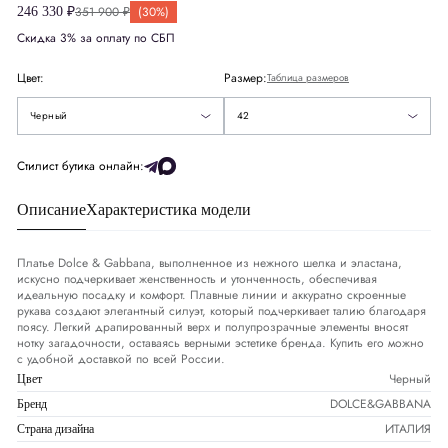
Великобритания
UK
10
351 900 ₽
(30%)
246 330 ₽
Скидка 3% за оплату по СБП
Европа
EU
38
42
Цвет:
Размер:
Таблица размеров
Деним
DNM
27-28
46
Черный
42
США
US
6
Стилист бутика онлайн:
Описание
Характеристика модели
Обхват груди
СМ
86-89
Обхват талии
СМ
70-73
Платье Dolce & Gabbana, выполненное из нежного шелка и эластана,
искусно подчеркивает женственность и утонченность, обеспечивая
идеальную посадку и комфорт. Плавные линии и аккуратно скроенные
Обхват бедер
СМ
96-98
рукава создают элегантный силуэт, который подчеркивает талию благодаря
поясу. Легкий драпированный верх и полупрозрачные элементы вносят
нотку загадочности, оставаясь верными эстетике бренда. Купить его можно
с удобной доставкой по всей России.
Черный
Цвет
DOLCE&GABBANA
Бренд
ИТАЛИЯ
Страна дизайна