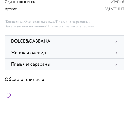
ИТАЛИЯ
Страна производства
F6JLNTFU1AT
Артикул
Женщинам
Женская одежда
Платья и сарафаны
Вечерние платья платья
Платье из шелка и эластана
DOLCE&GABBANA
Женская одежда
Платья и сарафаны
Образ от стилиста