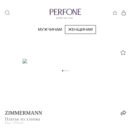
МУЖЧИНАМ
ЖЕНЩИНАМ
38
40
42
44
46
48
50
52
54
56
58
60
ZIMMERMANN
Платье из хлопка
XS
Код: 195534