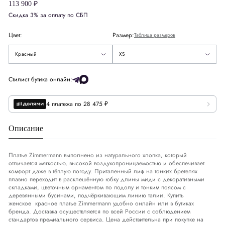
113 900 ₽
S
Скидка 3% за оплату по СБП
M
Цвет:
Размер:
Таблица размеров
L
- Подписаться
Красный
XS
Стилист бутика онлайн:
4 платежа по 28 475 ₽
Описание
Платье Zimmermann выполнено из натурального хлопка, который
отличается мягкостью, высокой воздухопроницаемостью и обеспечивает
комфорт даже в тёплую погоду. Приталенный лиф на тонких бретелях
плавно переходит в расклешённую юбку длины миди с декоративными
складками, цветочным орнаментом по подолу и тонким поясом с
деревянными бусинами, подчёркивающим линию талии. Купить
женское красное платье Zimmermann удобно онлайн или в бутиках
бренда. Доставка осуществляется по всей России с соблюдением
стандартов премиального сервиса. Цена действительна при покупке на