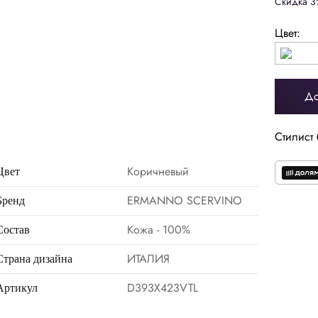
Скидка 3
Цвет:
До
Стилист 
Коричневый
Цвет
ERMANNO SCERVINO
Бренд
Кожа - 100%
Состав
ИТАЛИЯ
Страна дизайна
D393X423VTL
Артикул