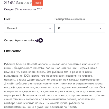
Великобритания
UK
10
310 900 ₽
(30%)
217 630 ₽
Скидка 3% за оплату по СБП
Европа
EU
38
Цвет:
Размер:
Таблица размеров
Деним
DNM
27-28
42
Розовый
42
США
US
6
Стилист бутика онлайн:
Описание
Обхват груди
СМ
86-89
Обхват талии
СМ
70-73
Рубашка бренда Dolce&Gabbana — идеальное сочетание итальянского
шика и безупречного качества, созданное для женщин, стремящихся
подчеркнуть свою элегантность. Эта рубашка темно-розового цвета
Обхват бедер
СМ
96-98
выполнена из 100% шелка, что обеспечивает невероятную мягкость и
легкость, а также дарит ощущение роскоши при каждом прикосновении.
Дизайн рубашки отличается утонченными линиями и современным кроем,
который идеально подчеркивает фигуру, создавая женственный силуэт. Она
прекрасно подходит как для деловых встреч в офисе, так и для вечерних
мероприятий. Благодаря своей легкости и воздухопроницаемости, рубашка
станет отличным выбором для весенне-летнего сезона, обеспечивая
комфорт даже в теплую погоду. Вы можете купить рубашку по
привлекательной цене с удобной доставкой по России.