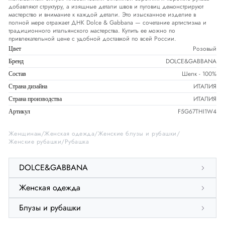
добавляют структуру, а изящные детали швов и пуговиц демонстрируют
мастерство и внимание к каждой детали. Это изысканное изделие в
полной мере отражает ДНК Dolce & Gabbana — сочетание артистизма и
традиционного итальянского мастерства. Купить ее можно по
привлекательной цене с удобной доставкой по всей России.
Розовый
Цвет
DOLCE&GABBANA
Бренд
Шелк - 100%
Состав
ИТАЛИЯ
Страна дизайна
ИТАЛИЯ
Страна производства
F5G67THI1W4
Артикул
Женщинам
Женская одежда
Женские блузы и рубашки
Женские рубашки
Рубашка
DOLCE&GABBANA
Женская одежда
Блузы и рубашки