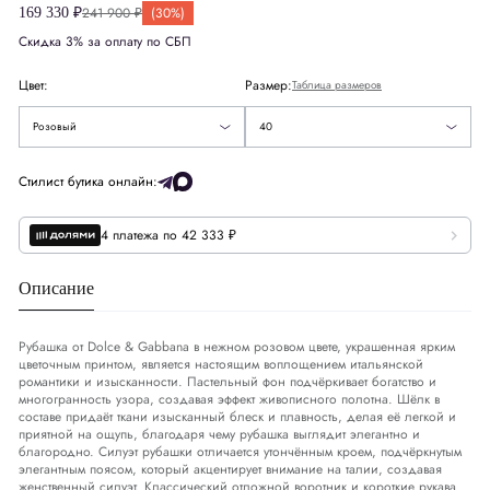
Великобритания
UK
8
241 900 ₽
(30%)
169 330 ₽
Скидка 3% за оплату по СБП
Европа
EU
36
40
Цвет:
Размер:
Таблица размеров
Деним
DNM
26-27
42
Розовый
40
США
US
4
Стилист бутика онлайн:
4 платежа по 42 333 ₽
Обхват груди
СМ
82-85
Обхват талии
СМ
66-69
Описание
Обхват бедер
СМ
92-95
Рубашка от Dolce & Gabbana в нежном розовом цвете, украшенная ярким
цветочным принтом, является настоящим воплощением итальянской
романтики и изысканности. Пастельный фон подчёркивает богатство и
многогранность узора, создавая эффект живописного полотна. Шёлк в
составе придаёт ткани изысканный блеск и плавность, делая её легкой и
приятной на ощупь, благодаря чему рубашка выглядит элегантно и
благородно. Силуэт рубашки отличается утончённым кроем, подчёркнутым
элегантным поясом, который акцентирует внимание на талии, создавая
женственный силуэт. Классический отложной воротник и короткие рукава