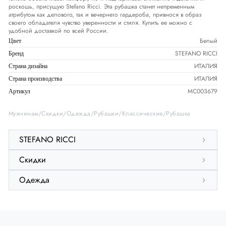
роскошь, присущую Stefano Ricci. Эта рубашка станет непременным
атрибутом как делового, так и вечернего гардероба, привнося в образ
своего обладателя чувство уверенности и стиля. Купить ее можно с
удобной доставкой по всей России.
Белый
Цвет
STEFANO RICCI
Бренд
ИТАЛИЯ
Страна дизайна
ИТАЛИЯ
Страна производства
MC003679
Артикул
Мужчинам
Скидки
Одежда
Рубашки
Классические
Рубашка
STEFANO RICCI
Скидки
Одежда