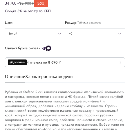
86 900 ₽
(60%)
34 760 ₽
Скидка 3% за оплату по СБП
40
Цвет:
Размер:
Таблица размеров
43
Белый
40
Стилист бутика онлайн:
4 платежа по 8 690 ₽
Описание
Характеристика модели
Рубашка от Stefano Ricci является квинтэссенцией итальянской элегантности
и мастерства, которые лежат в основе ДНК бренда. Лёгкий светло-голубой
фон с тонкими вертикальными полосами создаёт утончённый и
динамичный образ, добавляя изделию глубину и изящество. Строгий
классический фасон подчёркивает идеальную посадку и превосходный
крой, который выгодно выделяет мужской силуэт. Воротник рубашки
оформлен в традиционном стиле, добавляя цельности и статуса изделию,
а контрастные манжеты и пуговицы придают изысканности. Выбор ткани не
только обеспечивает комфорт, но и подчёркивает внимание к деталям и