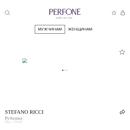
МУЖЧИНАМ
ЖЕНЩИНАМ
44
46
48
50
52
54
56
58
60
62
64
66
STEFANO RICCI
Рубашка
Код: 171637