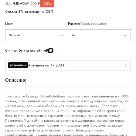
Великобритания
UK
12
269 900 ₽
(30%)
188 930 ₽
Скидка 3% за оплату по СБП
Европа
EU
40
Цвет:
Размер:
Таблица размеров
Деним
DNM
29-30
44
Черный
44
США
US
8
Стилист бутика онлайн:
4 платежа по 47 233 ₽
Обхват груди
СМ
90-93
Обхват талии
СМ
78-81
Описание
Обхват бедер
СМ
99-101
Толстовка от бренда Dolce&Gabbana черного цвета, выполненная из 100%
хлопка, обеспечивает максимальный комфорт и воздухопроницаемость, что
делает её идеальным выбором для повседневной носки. Толстовка
отлично подходит для создания стильных образов в любое время года,
будь то уютные встречи с друзьями или активные прогулки по городу.
Лаконичный дизайн и высококачественные материалы позволяют легко
сочетать её с джинсами, юбками или спортивными брюками, создавая
гармоничные аутфиты для любого случая. Благодаря своей
универсальности, данная модель станет вашим незаменимым спутником в