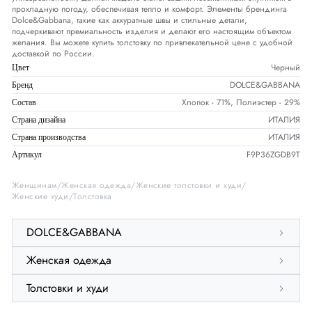
прохладную погоду, обеспечивая тепло и комфорт. Элементы брендинга
Dolce&Gabbana, такие как аккуратные швы и стильные детали,
подчеркивают премиальность изделия и делают его настоящим объектом
желания. Вы можете купить толстовку по привлекательной цене с удобной
доставкой по России.
Черный
Цвет
DOLCE&GABBANA
Бренд
Хлопок - 71%, Полиэстер - 29%
Состав
ИТАЛИЯ
Страна дизайна
ИТАЛИЯ
Страна производства
F9P36ZGDB9T
Артикул
Женщинам
Женская одежда
Женские толстовки и худи
Женские худи
Толстовка
DOLCE&GABBANA
Женская одежда
Толстовки и худи