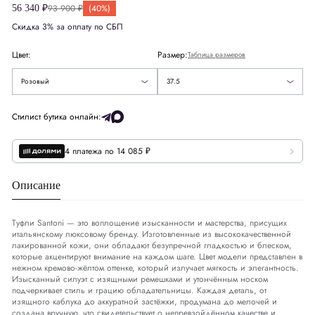
93 900 ₽
(40%)
56 340 ₽
США
US
7.5
Скидка 3% за оплату по СБП
37.5
Европа
EU
37.5
Цвет:
Размер:
Таблица размеров
Желтый
38
Розовый
37.5
Великобритания
UK
4.5
Стилист бутика онлайн:
Размер стельки
СМ
24
4 платежа по 14 085 ₽
Описание
Туфли Santoni — это воплощение изысканности и мастерства, присущих
итальянскому люксовому бренду. Изготовленные из высококачественной
лакированной кожи, они обладают безупречной гладкостью и блеском,
которые акцентируют внимание на каждом шаге. Цвет модели представлен в
нежном кремово-жёлтом оттенке, который излучает мягкость и элегантность.
Изысканный силуэт с изящными ремешками и утончённым носком
подчеркивает стиль и грацию обладательницы. Каждая деталь, от
изящного каблука до аккуратной застёжки, продумана до мелочей и
создана вручную, что свидетельствует о непревзойдённом качестве и