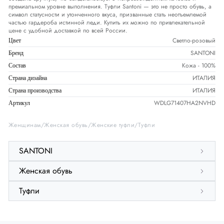
премиальном уровне выполнения. Туфли Santoni — это не просто обувь, а
символ статусности и утонченного вкуса, призванные стать неотъемлемой
частью гардероба истинной леди. Купить их можно по привлекательной
цене с удобной доставкой по всей России.
Светло-розовый
Цвет
SANTONI
Бренд
Кожа - 100%
Состав
ИТАЛИЯ
Страна дизайна
ИТАЛИЯ
Страна производства
WDLG71407HA2NVHD
Артикул
Женщинам
Женская обувь
Женские туфли
Туфли
SANTONI
Женская обувь
Туфли