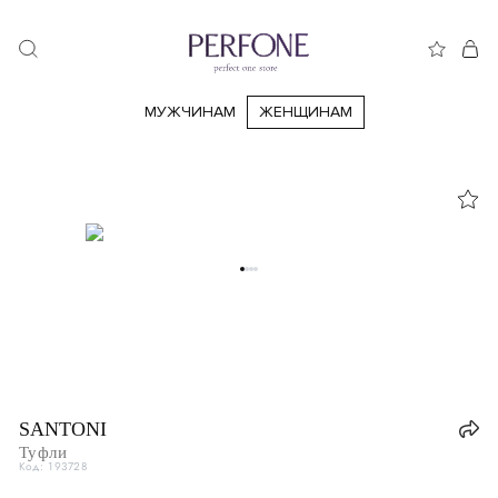
МУЖЧИНАМ
ЖЕНЩИНАМ
33
33.5
34
34.5
35
35.5
36
36.5
37
37.5
38
38.5
39
39.5
40
40.5
41
41.5
42
42.5
43
43,5
44
44,5
44,5
SANTONI
Италия
IT
37.5
Туфли
Код: 193728
Франция
FR
38,.5