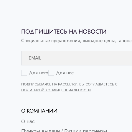
ISABEL MAR
Сандалии
Выберите свой ра
ПОДПИШИТЕСЬ НА НОВОСТИ
Специальные предложения, выгодные цены, анонс
38
Для него
Для нее
ПОДПИСЫВАЯСЬ НА РАССЫЛКИ, ВЫ СОГЛАШАЕТЕСЬ С
ПОЛИТИКОЙ КОНФИДЕНЦИАЛЬНОСТИ
О КОМПАНИИ
О нас
Пункты выдачи / Бутики партнеры