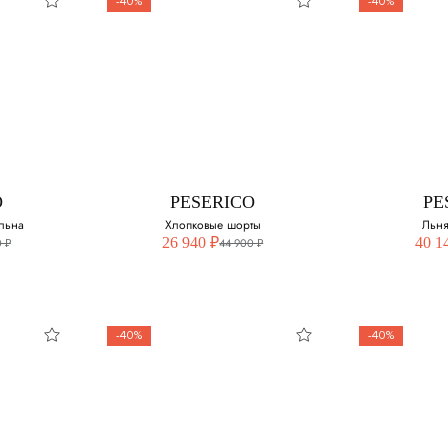
-40%
-40%
O
PESERICO
PE
з
Брюки из смесовой
Двух
сти
шерсти
змер:
Выберите свой размер:
Выберите 
O
PESERICO
PE
48
50
льна
Хлопковые шорты
Льн
26 940 ₽
40 1
 ₽
44 900 ₽
52
54
54
-40%
-40%
O
PESERICO
PE
а и
Хлопковые шорты
Льня