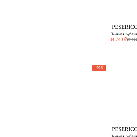
Выберите свой ра
50
PESERIC
Льняная рубаш
52
34 740 ₽
57 900
-40%
PESERIC
Льняная руба
Выберите свой ра
50
PESERIC
Льняная рубаш