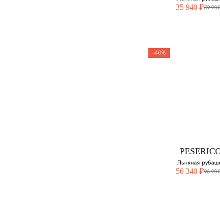
35 940 ₽
59 900
-40%
PESERIC
Льняная руба
Выберите свой ра
54
PESERIC
Льняная рубаш
56 340 ₽
93 900