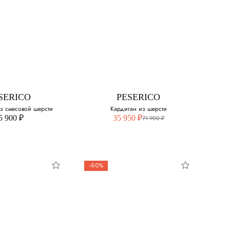
SERICO
PESERICO
диган из
Хлопковые брюки
и, шелка и
шемира
Выберите свой размер:
свой размер:
50
SERICO
PESERICO
52
з смесовой шерсти
Кардиган из шерсти
5 900 ₽
35 950 ₽
71 900 ₽
54
56
-60%
SERICO
PESERICO
сболка из
Кардиган из
вой шерсти
шерсти