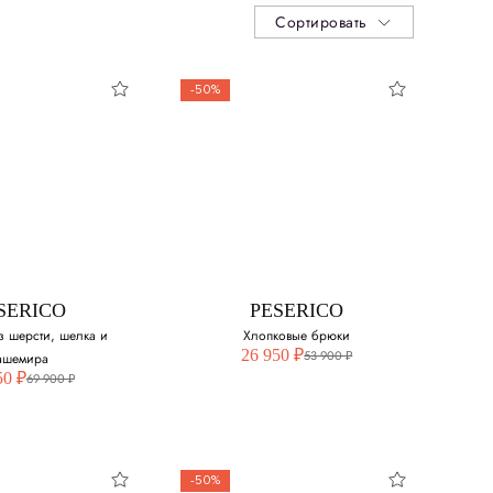
Сортировать
-50%
SERICO
PESERICO
з шерсти, шелка и
Хлопковые брюки
26 950 ₽
53 900 ₽
ашемира
50 ₽
69 900 ₽
-50%