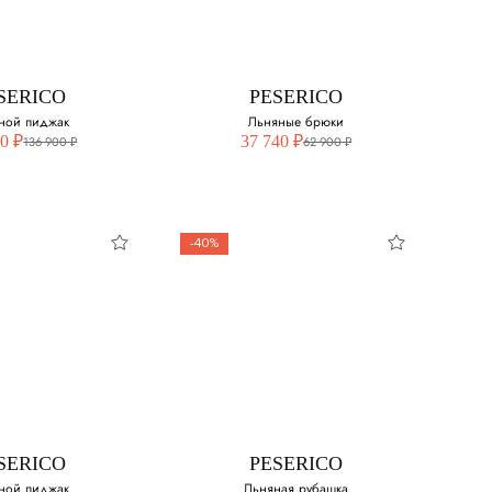
свой размер:
Выберите свой размер:
50
SERICO
PESERICO
ной пиджак
Льняные брюки
0 ₽
37 740 ₽
136 900 ₽
62 900 ₽
-40%
SERICO
PESERICO
ной пиджак
Льняные брюки
свой размер:
Выберите свой размер:
52
SERICO
PESERICO
ной пиджак
Льняная рубашка