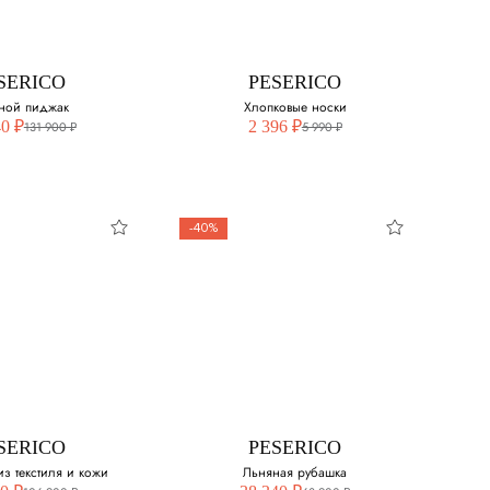
свой размер:
Выберите свой размер:
48
SERICO
PESERICO
ной пиджак
Хлопковые носки
52
40 ₽
2 396 ₽
131 900 ₽
5 990 ₽
-40%
SERICO
PESERICO
ной пиджак
Хлопковые носки
свой размер:
Выберите свой размер:
S
SERICO
PESERICO
M
з текстиля и кожи
Льняная рубашка