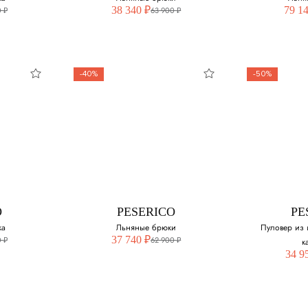
38 340 ₽
79 1
 ₽
63 900 ₽
-40%
-50%
O
PESERICO
PE
шка
Льняные брюки
Льня
змер:
Выберите свой размер:
Выберите 
52 - нет в наличии
52
O
PESERICO
PE
54
ка
Льняные брюки
Пуловер из 
37 740 ₽
 ₽
62 900 ₽
к
34 9