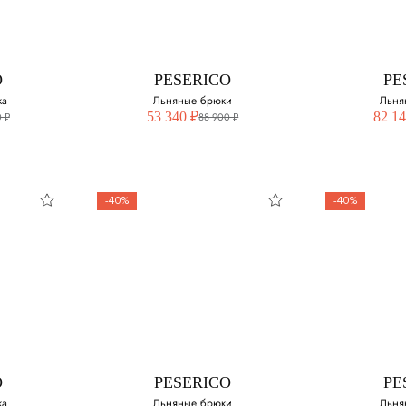
Выберите свой размер:
Выберите 
змер:
48
50
O
PESERICO
PE
50
52
ка
Льняные брюки
Льня
53 340 ₽
82 14
 ₽
88 900 ₽
52
56
-40%
-40%
O
PESERICO
PE
шка
Льняные брюки
Льня
змер:
Выберите свой размер:
Выберите 
50
52
O
PESERICO
PE
ка
Льняные брюки
Льня