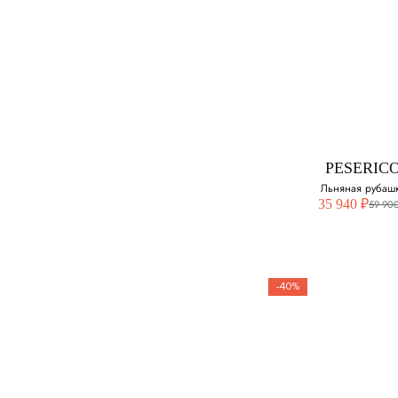
PESERIC
Поло из хлоп
Выберите свой ра
50
PESERIC
52
Льняная рубаш
35 940 ₽
59 900
-40%
PESERIC
Льняная руба