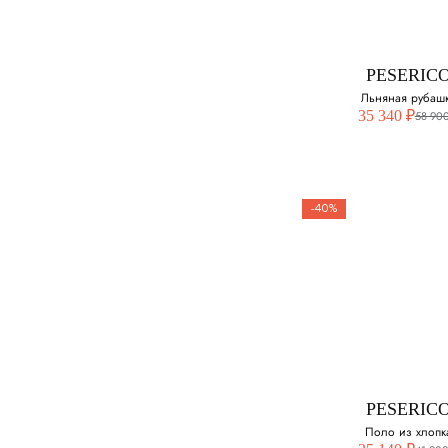
Выберите свой ра
56
PESERIC
Льняная рубаш
35 340 ₽
58 900
-40%
PESERIC
Льняная руба
Выберите свой ра
48
PESERIC
50
Поло из хлопк