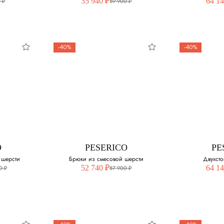
35 940 ₽
64 14
 ₽
59 900 ₽
-40%
-40%
O
PESERICO
PE
ка
Льняные шорты-
Кро
карго
текст
змер:
Выберите свой размер:
Выберите 
48
43
O
PESERICO
PE
 шерсти
Брюки из смесовой шерсти
Двухст
52 740 ₽
64 14
0 ₽
87 900 ₽