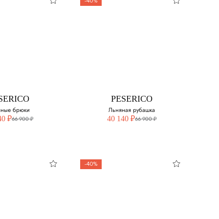
-40%
58
SERICO
PESERICO
сторонний
Шапка из шерсти
жилет
мериноса и
кашемира
свой размер:
Выберите свой размер:
SERICO
PESERICO
яные брюки
3XL
Льняная рубашка
40 ₽
40 140 ₽
66 900 ₽
66 900 ₽
-40%
SERICO
PESERICO
ные брюки
Льняная рубашка