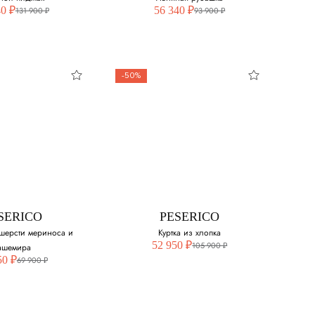
40 ₽
56 340 ₽
131 900 ₽
93 900 ₽
-50%
SERICO
PESERICO
ной пиджак
Льняная рубашка
свой размер:
Выберите свой размер:
50 - нет в наличии
SERICO
PESERICO
52
шерсти мериноса и
Куртка из хлопка
52 950 ₽
105 900 ₽
ашемира
54
50 ₽
69 900 ₽