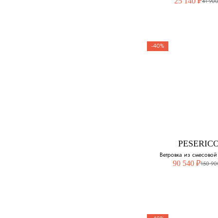
25 140 ₽
41 900
52
54
-40%
56
58
PESERIC
Поло из хлоп
Выберите свой ра
48
PESERIC
50
Ветровка из смесовой
90 540 ₽
150 90
52
54