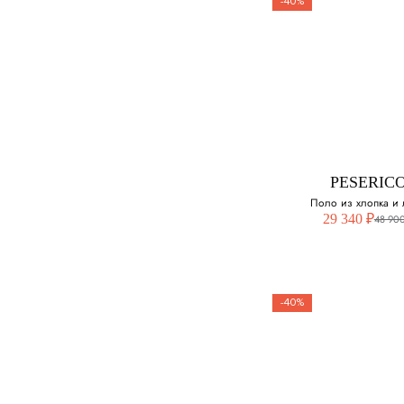
-40%
PESERIC
Ветровка и
смесовой шер
Выберите свой ра
PESERIC
52
Поло из хлопка и 
29 340 ₽
48 900
-40%
PESERIC
Поло из хлопк
льна