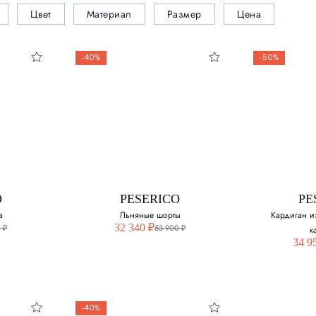
Цвет
Материал
Размер
Цена
-40%
-50%
O
PESERICO
PE
а
Льняные шорты
Кардиган и
32 340 ₽
 ₽
53 900 ₽
к
34 9
-40%