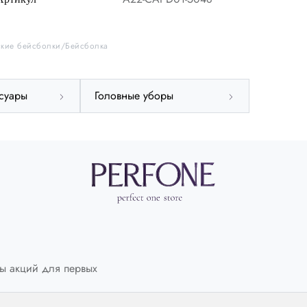
кие бейсболки
Бейсболка
суары
Головные уборы
ы акций для первых