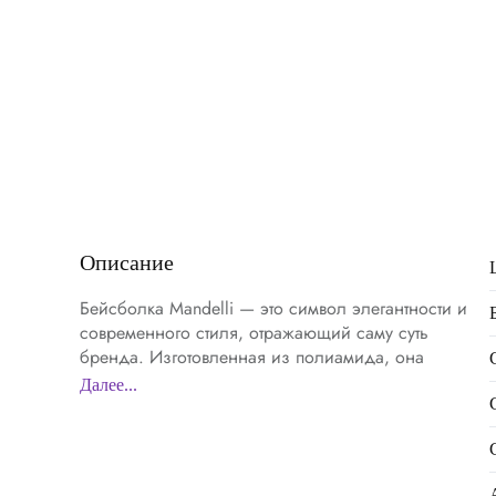
Описание
Бейсболка Mandelli — это символ элегантности и
современного стиля, отражающий саму суть
бренда. Изготовленная из полиамида, она
обладает лёгкостью и прочностью, идеально
Далее...
подходящими для динамичного образа жизни.
Этот материал обеспечивает превосходную защиту
и долговечность, сохраняя форму и цвет даже при
активном использовании. Чистые линии и