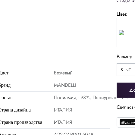
Скидка 3
Цвет:
Размер:
S INT
S INT
Бежевый
Цвет
MANDELLI
Бренд
До
Полиамид - 93%, Полиуретан - 7%
Состав
Стилист 
ИТАЛИЯ
Страна дизайна
ИТАЛИЯ
Страна производства
A22-CAPD01-5048
Артикул