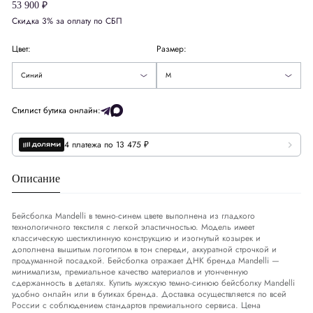
53 900 ₽
XL
Скидка 3% за оплату по СБП
2XL
Цвет:
Размер:
3XL
Синий
M
Стилист бутика онлайн:
4 платежа по 13 475 ₽
Описание
Бейсболка Mandelli в темно-синем цвете выполнена из гладкого
технологичного текстиля с легкой эластичностью. Модель имеет
классическую шестиклинную конструкцию и изогнутый козырек и
дополнена вышитым логотипом в тон спереди, аккуратной строчкой и
продуманной посадкой. Бейсболка отражает ДНК бренда Mandelli —
минимализм, премиальное качество материалов и утонченную
сдержанность в деталях. Купить мужскую темно-синюю бейсболку Mandelli
удобно онлайн или в бутиках бренда. Доставка осуществляется по всей
России с соблюдением стандартов премиального сервиса. Цена