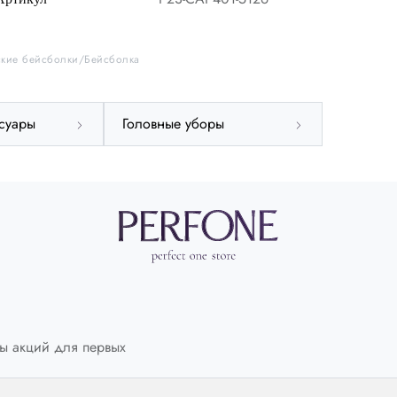
кие бейсболки
Бейсболка
суары
Головные уборы
ы акций для первых