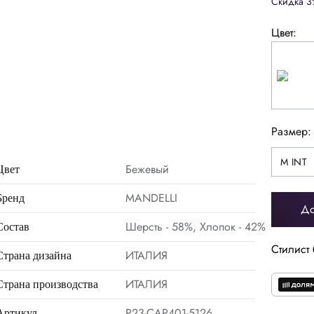
Скидка 3
Цвет:
M INT
Размер:
L INT
XL INT
M INT
2XL INT
Бежевый
Цвет
MANDELLI
Бренд
До
Шерсть - 58%, Хлопок - 42%
Состав
Стилист 
ИТАЛИЯ
Страна дизайна
ИТАЛИЯ
Страна производства
P23-CAP401-5126
Артикул