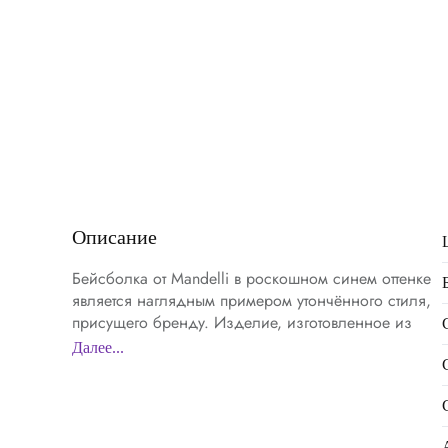
Описание
Бейсболка от Mandelli в роскошном синем оттенке
является наглядным примером утончённого стиля,
присущего бренду. Изделие, изготовленное из
изящного сочетания шерсти и хлопка,
Далее...
обеспечивает превосходное тепло, комфорт и
воздухопроницаемость, что делает его идеальным
выбором для любого сезона. Глубокий синий цвет
придаёт бейсболке элегантность и