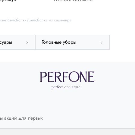
кие бейсболки
Бейсболка из кашемира
суары
Головные уборы
ы акций для первых