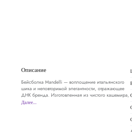
Описание
Бейсболка Mandelli — воплощение итальянского
шика и неповторимой элегантности, отражающее
ДНК бренда. Изготовленная из чистого кашемира,
она дарит невероятную мягкость и роскошь,
Далее...
которые станут вашим личным бунтом против
обыденности. Светлый, нейтральный оттенок
делает ее универсальным спутником для любого
образа, добавляя нотку изысканности. Искусно