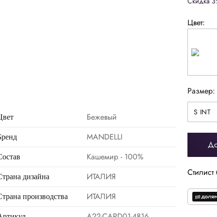
Скидка 3
Цвет:
Размер:
S INT
S INT
M INT
Бежевый
Цвет
MANDELLI
Бренд
До
Кашемир - 100%
Состав
Стилист 
ИТАЛИЯ
Страна дизайна
ИТАЛИЯ
Страна производства
A22-CAPD01-4816
Артикул