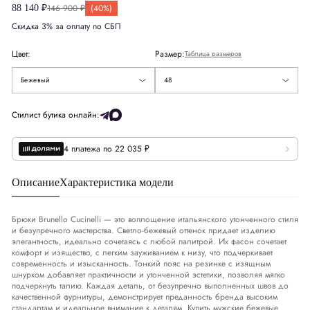
Великобритания
UK
38
146 900 ₽
(40%)
88 140 ₽
48
Скидка 3% за оплату по СБП
США
US
38
50
Цвет:
Размер:
Таблица размеров
Европа
EU
48
52
Бежевый
48
Деним
DNM
32-33
Стилист бутика онлайн:
4 платежа по 22 035 ₽
Обхват груди
СМ
94-97
Обхват талии
СМ
83-86
Описание
Характеристика модели
Обхват бедер
СМ
99-102
Брюки Brunello Cucinelli — это воплощение итальянского утонченного стиля
и безупречного мастерства. Светло-бежевый оттенок придает изделию
элегантность, идеально сочетаясь с любой палитрой. Их фасон сочетает
комфорт и изящество, с легким зауживанием к низу, что подчеркивает
современность и изысканность. Тонкий пояс на резинке с изящным
шнурком добавляет практичности и утонченной эстетики, позволяя мягко
подчеркнуть талию. Каждая деталь, от безупречно выполненных швов до
качественной фурнитуры, демонстрирует преданность бренда высоким
стандартам и идеальное внимание к деталям. Купить мужские бежевые