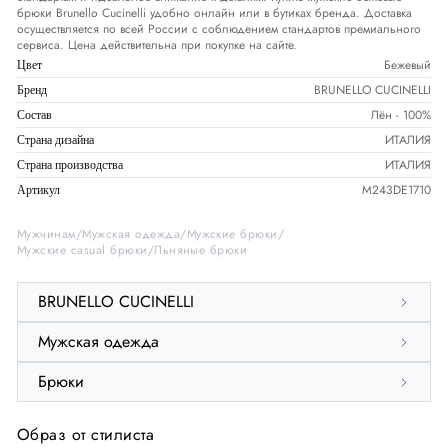
брюки Brunello Cucinelli удобно онлайн или в бутиках бренда. Доставка
осуществляется по всей России с соблюдением стандартов премиального
сервиса. Цена действительна при покупке на сайте.
Бежевый
Цвет
BRUNELLO CUCINELLI
Бренд
Лён - 100%
Состав
ИТАЛИЯ
Страна дизайна
ИТАЛИЯ
Страна производства
M243DE1710
Артикул
Мужчинам
Мужская одежда
Мужские брюки
Мужские casual брюки
Льняные брюки
BRUNELLO CUCINELLI
Мужская одежда
Брюки
Образ от стилиста