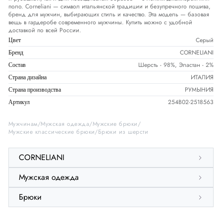
поло. Corneliani — символ итальянской традиции и безупречного пошива,
бренд для мужчин, выбирающих стиль и качество. Эта модель — базовая
вещь в гардеробе современного мужчины. Купить можно с удобной
доставкой по всей России.
Серый
Цвет
CORNELIANI
Бренд
Шерсть - 98%, Эластан - 2%
Состав
ИТАЛИЯ
Страна дизайна
РУМЫНИЯ
Страна производства
254B02-2518563
Артикул
Мужчинам
Мужская одежда
Мужские брюки
Мужские классические брюки
Брюки из шерсти
CORNELIANI
Мужская одежда
Брюки