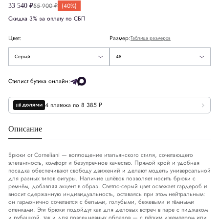
Зеленый
55 900 ₽
(40%)
33 540 ₽
54
Скидка 3% за оплату по СБП
США
US
38
Серый
56
Цвет:
Размер:
Таблица размеров
Европа
EU
48
Коричневый
58
Серый
48
Деним
DNM
32-33
60
Стилист бутика онлайн:
Обхват груди
СМ
94-97
4 платежа по 8 385 ₽
Обхват талии
СМ
83-86
Описание
Обхват бедер
СМ
99-102
Брюки от Corneliani — воплощение итальянского стиля, сочетающего
элегантность, комфорт и безупречное качество. Прямой крой и удобная
посадка обеспечивают свободу движений и делают модель универсальной
для разных типов фигуры. Наличие шлёвок позволяет носить брюки с
ремнём, добавляя акцент в образ. Светло-серый цвет освежает гардероб и
вносит сдержанную индивидуальность, оставаясь при этом нейтральным:
он гармонично сочетается с белыми, голубыми, бежевыми и тёмными
оттенками. Эти брюки подойдут как для деловых встреч в паре с пиджаком
и рубашкой, так и для повседневных образов — с лёгким джемпером или