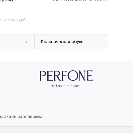
44.5
45
45.5
46
47.5
47.5
е дерби
Дерби
Классическая обувь
Италия
IT
43
США
US
10
Размер стельки
СМ
27.5
ы акций для первых