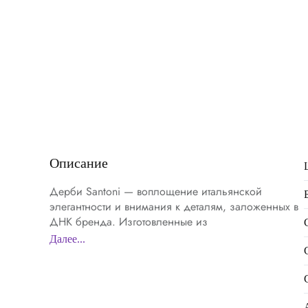
Описание
Дерби Santoni — воплощение итальянской
элегантности и внимания к деталям, заложенных в
ДНК бренда. Изготовленные из
высококачественной натуральной кожи в
Далее...
роскошном синем оттенке, они излучают
изысканность и современность. Классический
фасон с открытой шнуровкой обеспечивает комфорт
и стильное облегание, создавая совершенную