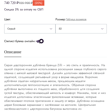
925 900 ₽
(20%)
740 720 ₽
Скидка 3% за оплату по СБП
США
US
42
52
Цвет:
Размер:
Таблица размеров
Европа
EU
52
60
Серый
52
Деним
DNM
36-37
Стилист бутика онлайн:
Описание
Обхват груди
СМ
102-105
Обхват талии
СМ
91-94
Серая двусторонняя дублёнка бренда Zilli – это стиль и практичность. На
одной стороне изделия использована роскошная замша глубокого серого
оттенка с мягкой матовой текстурой. Дизайн дополнен эффектной стёганой
Обхват бедер
СМ
107-110
отделкой, создающей рельефный узор в форме квадратов. Воротник
дублёнки отделан натуральным мехом, придающим модели
дополнительную теплоизоляцию и элегантность. Обратная сторона
дублёнки выполнена из гладкого меха, обработанного для создания
густой текстуры, обеспечивающей мягкость и комфорт. Манжеты, пояс и низ
изделия дополнены эластичными трикотажными вставками, которые
обеспечивают плотное прилегание и защиту от ветра. Дублёнка оснащена
двумя боковыми карманами с застёжками на молниях. Центральная
застёжка-молния с двусторонним бегунком выполнена из