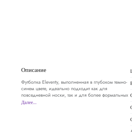
Описание
Футболка Eleventy, выполненная в глубоком темно-
синем цвете, идеально подходит как для
повседневной носки, так и для более формальных
мероприятий. Основной материал, из которого
Далее...
изготовлена эта футболка — высокий процент
хлопка, сочетающего в себе натуральную мягкость
и воздухопроницаемость, что обеспечивает
комфорт в течение всего дня. Технология плетения