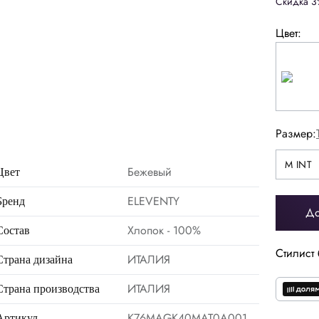
Скидка 3
Цвет:
Размер:
M INT
M INT
2XL INT
Бежевый
Цвет
ELEVENTY
Бренд
До
Хлопок - 100%
Состав
44
46
48
50
Стилист 
ИТАЛИЯ
Страна дизайна
56
58
60
62
ИТАЛИЯ
Страна производства
K76MAGK40MAT0A001
Артикул