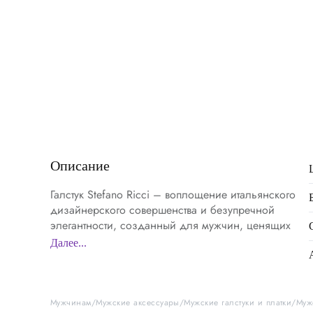
Описание
Галстук Stefano Ricci – воплощение итальянского
дизайнерского совершенства и безупречной
элегантности, созданный для мужчин, ценящих
утончённый стиль и высочайшее качество
Далее...
аксессуаров. Изделие выполнено из
премиального материала, характеризующегося
равномерной текстурой, повышенной
устойчивостью к износу и выразительным блеском,
Мужчинам
Мужские аксессуары
Мужские галстуки и платки
Муж