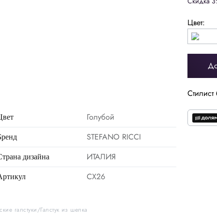
Скидка 3
Цвет:
До
Стилист 
Голубой
Цвет
STEFANO RICCI
Бренд
ИТАЛИЯ
Страна дизайна
CX26
Артикул
ские галстуки
Галстук из шелка