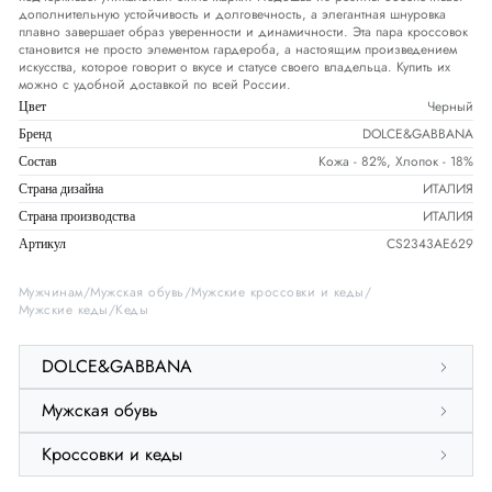
дополнительную устойчивость и долговечность, а элегантная шнуровка
плавно завершает образ уверенности и динамичности. Эта пара кроссовок
становится не просто элементом гардероба, а настоящим произведением
искусства, которое говорит о вкусе и статусе своего владельца. Купить их
можно с удобной доставкой по всей России.
Черный
Цвет
DOLCE&GABBANA
Бренд
Кожа - 82%, Хлопок - 18%
Состав
ИТАЛИЯ
Страна дизайна
ИТАЛИЯ
Страна производства
CS2343AE629
Артикул
Мужчинам
Мужская обувь
Мужские кроссовки и кеды
Мужские кеды
Кеды
DOLCE&GABBANA
Мужская обувь
Кроссовки и кеды