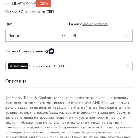
74 900 ₽
(30%)
52 430 ₽
42.5
Европа
EU
41
Скидка 3% за оплату по СБП
43
Цвет:
Размер:
Таблица размеров
44
Черный
41
Размер стельки
СМ
26.5
Стилист бутика онлайн:
4 платежа по 13 108 ₽
Описание
Кроссовки Dolce & Gabbana воплощают в себе элегантность и энергетику
итальянского стиля, являясь истинным отражением ДНК бренда. Каждая
деталь здесь, от тщательно продуманного дизайна до безукоризненного
пошива, говорит о высочайшем мастерстве и внимании к деталям. Верхняя
часть выполнена из высококачественной натуральной кожи и прочного
текстиля, обеспечивая не только привлекательный внешний вид, но и
комфорт в повседневной носке. Современный утонченный силуэт дополнен
характерной вышивкой логотипа, что придает модели узнаваемость и
подчеркивает уникальный стиль марки. Подошва из резины обеспечивает