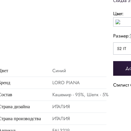
Скидка 3
Цвет:
Размер:
52 IT
52 IT
До
Синий
Цвет
LORO PIANA
Бренд
Стилист 
Кашемир - 95%, Шелк - 5%
Состав
44
46
48
50
ИТАЛИЯ
Страна дизайна
56
58
60
62
ИТАЛИЯ
Страна производства
FAL3219
Артикул