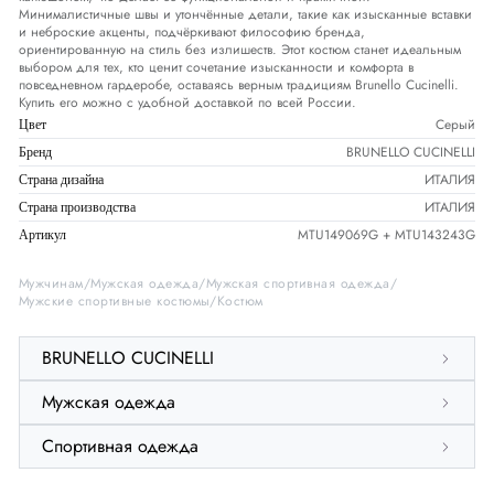
Минималистичные швы и утончённые детали, такие как изысканные вставки
и неброские акценты, подчёркивают философию бренда,
ориентированную на стиль без излишеств. Этот костюм станет идеальным
выбором для тех, кто ценит сочетание изысканности и комфорта в
повседневном гардеробе, оставаясь верным традициям Brunello Cucinelli.
Купить его можно с удобной доставкой по всей России.
Серый
Цвет
BRUNELLO CUCINELLI
Бренд
ИТАЛИЯ
Страна дизайна
ИТАЛИЯ
Страна производства
MTU149069G + MTU143243G
Артикул
Мужчинам
Мужская одежда
Мужская спортивная одежда
Мужские спортивные костюмы
Костюм
BRUNELLO CUCINELLI
Мужская одежда
Спортивная одежда