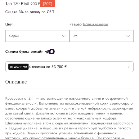
168 900 ₽
(20%)
135 120 ₽
42
Европа
EU
39
Скидка 3% за оплату по СБП
42.5
Цвет:
Размер:
Таблица размеров
43
Серый
39
Размер стельки
СМ
25
Стилист бутика онлайн:
4 платежа по 33 780 ₽
Описание
Кроссовки от Zilli — это воплощение изысканного стиля и современной
функциональности. Выполнены из высококачественной кожи светло-серого
цвета, который добавляет элегантности и легкой небрежности, характерные
для casual стиля. Дизайн включает в себя изящные линии и панели,
обеспечивающие не только эстетику, но и максимальный комфорт.
Шнуровка выполнена в тон с серыми элементами, подчеркивая целостность
и задумку дизайна, а подошва из резины гарантирует удобство и легкость
при ходьбе. Задник кроссовок украшен элементами с фирменной
текстурой, что служит отличительным знаком бренда. Эти кроссовки —