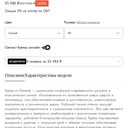
Великобритания
UK
40
159 900 ₽
(40%)
95 940 ₽
54
Скидка 3% за оплату по СБП
США
US
40
56
Цвет:
Размер:
Таблица размеров
Европа
EU
50
58
Синий
50
Деним
DNM
34-35
Стилист бутика онлайн:
4 платежа по 23 985 ₽
Обхват груди
СМ
98-101
Обхват талии
СМ
87-90
Описание
Характеристика модели
Обхват бедер
СМ
103-106
Куртка от Eleventy — идеальное сочетание современного дизайна и
классических линий. Изготовленная из качественной смеси шерсти и
полиамида, она обеспечивает комфорт и долговечность, демонстрируя
элегантность и утонченность марки. Глубокий синий оттенок придаёт
изделию аристократичность и сдержанную элегантность. Этот цвет является
универсальным и прекрасно комбинируется с различными элементами
гардероба, добавляя благородства каждому образу. Куртка подчеркивает
внимание к деталям — изящный крой с чёткими линиями обеспечивает
идеальную посадку. Классический воротник и металлические пуговицы