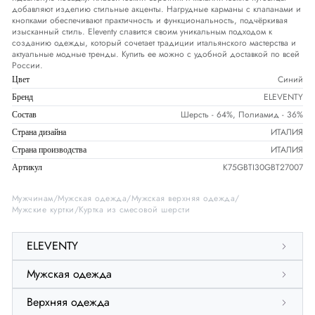
добавляют изделию стильные акценты. Нагрудные карманы с клапанами и
кнопками обеспечивают практичность и функциональность, подчёркивая
изысканный стиль. Eleventy славится своим уникальным подходом к
созданию одежды, который сочетает традиции итальянского мастерства и
актуальные модные тренды. Купить ее можно с удобной доставкой по всей
России.
Синий
Цвет
ELEVENTY
Бренд
Шерсть - 64%, Полиамид - 36%
Состав
ИТАЛИЯ
Страна дизайна
ИТАЛИЯ
Страна производства
K75GBTI30GBT27007
Артикул
Мужчинам
Мужская одежда
Мужская верхняя одежда
Мужские куртки
Куртка из смесовой шерсти
ELEVENTY
Мужская одежда
Верхняя одежда