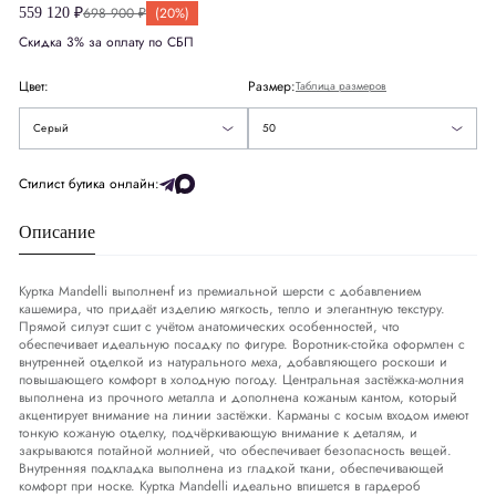
698 900 ₽
(20%)
559 120 ₽
56
Скидка 3% за оплату по СБП
США
US
40
58
Цвет:
Размер:
Таблица размеров
Европа
EU
50
60
Серый
50
Деним
DNM
34-35
Стилист бутика онлайн:
Описание
Обхват груди
СМ
98-101
Обхват талии
СМ
87-90
Куртка Mandelli выполненf из премиальной шерсти с добавлением
кашемира, что придаёт изделию мягкость, тепло и элегантную текстуру.
Прямой силуэт сшит с учётом анатомических особенностей, что
Обхват бедер
СМ
103-106
обеспечивает идеальную посадку по фигуре. Воротник-стойка оформлен с
внутренней отделкой из натурального меха, добавляющего роскоши и
повышающего комфорт в холодную погоду. Центральная застёжка-молния
выполнена из прочного металла и дополнена кожаным кантом, который
акцентирует внимание на линии застёжки. Карманы с косым входом имеют
тонкую кожаную отделку, подчёркивающую внимание к деталям, и
закрываются потайной молнией, что обеспечивает безопасность вещей.
Внутренняя подкладка выполнена из гладкой ткани, обеспечивающей
комфорт при носке. Куртка Mandelli идеально впишется в гардероб