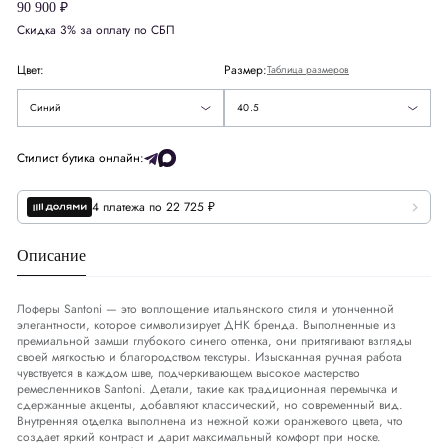
90 900 ₽
42
Скидка 3% за оплату по СБП
Европа
EU
40.5
42.5
Цвет:
Размер:
Таблица размеров
43
Синий
40.5
Размер стельки
СМ
25
44
Стилист бутика онлайн:
45
4 платежа по 22 725 ₽
Описание
Лоферы Santoni — это воплощение итальянского стиля и утонченной
элегантности, которое символизирует ДНК бренда. Выполненные из
премиальной замши глубокого синего оттенка, они притягивают взгляды
своей мягкостью и благородством текстуры. Изысканная ручная работа
чувствуется в каждом шве, подчеркивающем высокое мастерство
ремесленников Santoni. Детали, такие как традиционная перемычка и
сдержанные акценты, добавляют классический, но современный вид.
Внутренняя отделка выполнена из нежной кожи оранжевого цвета, что
создает яркий контраст и дарит максимальный комфорт при носке.