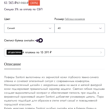
87 950 ₽
(30%)
61 565 ₽
42
Европа
EU
40
Скидка 3% за оплату по СБП
42.5
Цвет:
Размер:
Таблица размеров
43
Синий
40
Размер стельки
СМ
25.5
43.5
Стилист бутика онлайн:
44
4 платежа по 15 391 ₽
44.5
Описание
Лоферы Santoni выполнены из зернистой кожи глубокого темно-синего
оттенка и сочетают элегантный силуэт с современным комфортом.
Минималистичный дизайн с аккуратным швом на мысе и мягкой фактурой
кожи подчеркивает премиальный характер модели. Светлая гибкая подошва
создает выразительный контраст и обеспечивает легкость при ходьбе, а
фирменный оранжевый акцент Santoni добавляет узнаваемую деталь. Пара
идеально подойдет для образов в стиле smart casual и повседневной
городской классики.
Купить мужские лоферы Santoni удобно онлайн или в бутиках бренда.