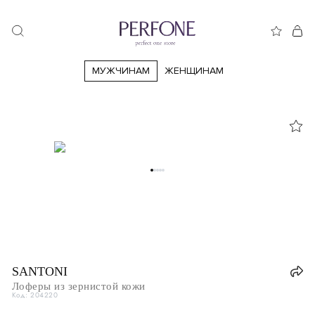
МУЖЧИНАМ
ЖЕНЩИНАМ
38
38.5
39
39.5
40.5
40
41
41.5
42
42.5
43
44
44.5
45
45.5
46
46.5
47
47.5
47.5
40
Италия
IT
40
41
SANTONI
Великобритания
UK
6
Лоферы из зернистой кожи
Код: 204220
41.5
США
US
7