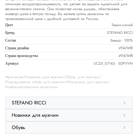
отличную воздухопроницаемость, что делает эту модель идеальной для
весенне-летнего сезона. Она позволяет ногам дышать, обеспечивая
комфорт даже в тёплую погоду. Вы можете купить мокасины по
привлекательной цене с удобной доставкой по России.
Темно-синий
Цвет
STEFANO RICCI
Бренд
Замша - 100%
Состав
ИТАЛИЯ
Страна дизайна
ИТАЛИЯ
Страна производства
UC25_G1143 - SDPVVN
Артикул
Мужчинам
Новинки для мужчин
Обувь для мужчин
Повседневная обувь для мужчин
Мокасины для мужчин
Комбинированные мокасины
STEFANO RICCI
Новинки для мужчин
Обувь