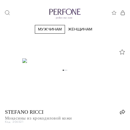
МУЖЧИНАМ
ЖЕНЩИНАМ
38
38.5
39
39.5
40.5
40
41
41.5
42
42.5
43
44
44.5
45
45.5
46
46.5
47
47.5
47.5
Италия
IT
41
41
STEFANO RICCI
Великобритания
UK
7
Мокасины из крокодиловой кожи
42
- Подписаться
Код: 206521
США
US
8