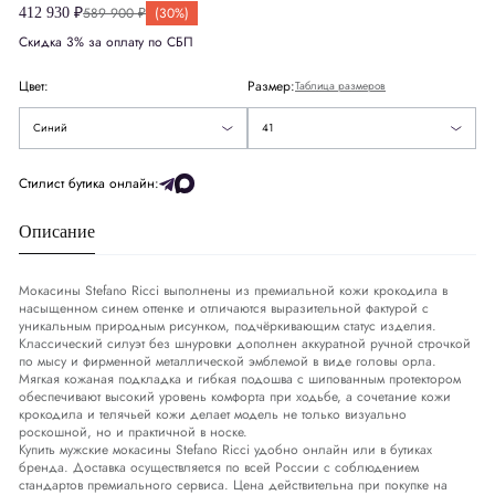
589 900 ₽
(30%)
412 930 ₽
43
Европа
EU
41
Скидка 3% за оплату по СБП
44
Цвет:
Размер:
Таблица размеров
45
Синий
41
Размер стельки
СМ
26.5
Стилист бутика онлайн:
Описание
Мокасины Stefano Ricci выполнены из премиальной кожи крокодила в
насыщенном синем оттенке и отличаются выразительной фактурой с
уникальным природным рисунком, подчёркивающим статус изделия.
Классический силуэт без шнуровки дополнен аккуратной ручной строчкой
по мысу и фирменной металлической эмблемой в виде головы орла.
Мягкая кожаная подкладка и гибкая подошва с шипованным протектором
обеспечивают высокий уровень комфорта при ходьбе, а сочетание кожи
крокодила и телячьей кожи делает модель не только визуально
роскошной, но и практичной в носке.
Купить мужские мокасины Stefano Ricci удобно онлайн или в бутиках
бренда. Доставка осуществляется по всей России с соблюдением
стандартов премиального сервиса. Цена действительна при покупке на