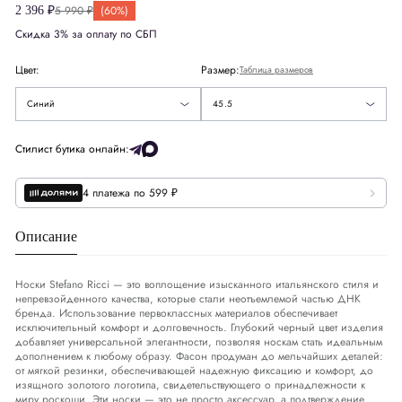
5 990 ₽
(60%)
2 396 ₽
Скидка 3% за оплату по СБП
Цвет:
Размер:
Таблица размеров
Черный
45.5
Синий
45.5
Стилист бутика онлайн:
4 платежа по 599 ₽
Описание
Носки Stefano Ricci — это воплощение изысканного итальянского стиля и
непревзойденного качества, которые стали неотъемлемой частью ДНК
бренда. Использование первоклассных материалов обеспечивает
исключительный комфорт и долговечность. Глубокий черный цвет изделия
добавляет универсальной элегантности, позволяя носкам стать идеальным
дополнением к любому образу. Фасон продуман до мельчайших деталей:
от мягкой резинки, обеспечивающей надежную фиксацию и комфорт, до
изящного золотого логотипа, свидетельствующего о принадлежности к
миру роскоши. Эти носки — это не просто аксессуар, а подтверждение