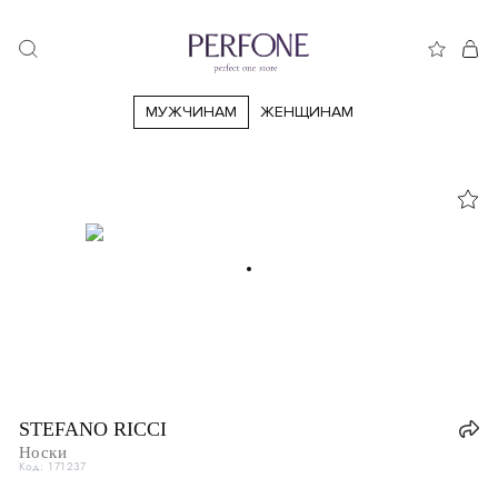
МУЖЧИНАМ
ЖЕНЩИНАМ
44
46
48
50
52
54
56
58
60
62
64
66
STEFANO RICCI
Носки
Код: 171237