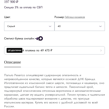
Великобритания
UK
8
197 900 ₽
Скидка 3% за оплату по СБП
Европа
EU
36
40
Цвет:
Размер:
Таблица размеров
Деним
DNM
26-27
42
Серый
40
США
US
4
Стилист бутика онлайн:
4 платежа по 49 475 ₽
Обхват груди
СМ
82-85
Описание
Обхват талии
СМ
66-69
Обхват бедер
СМ
92-95
Пальто Peserico олицетворяет сдержанную элегантность и
непревзойденное качество, которые являются основой ДНК бренда.
Изготовленное из изысканной смеси шерсти, полиамида и кашемира, оно
предлагает идеальный баланс тепла и мягкости. Лаконичный крой,
подчеркнутый классическим отложным воротником и минималистичными
карманами, делает эту модель универсальной. Линия пуговиц и тщательная
обработка швов подчеркивают внимание к деталям, что присуще
итальянским мастерам. Купить его можно с удобной доставкой по всей
России.