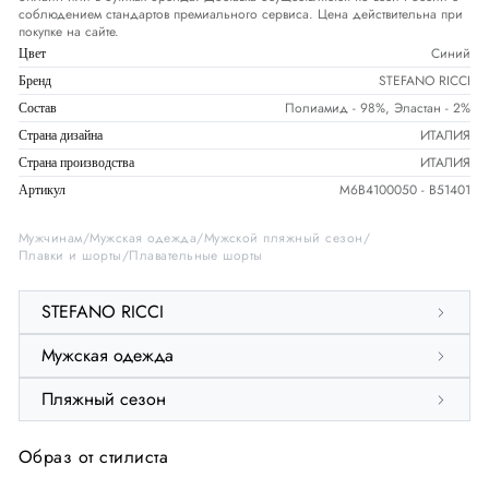
соблюдением стандартов премиального сервиса. Цена действительна при
покупке на сайте.
Синий
Цвет
STEFANO RICCI
Бренд
Полиамид - 98%, Эластан - 2%
Состав
ИТАЛИЯ
Страна дизайна
ИТАЛИЯ
Страна производства
M6B4100050 - B51401
Артикул
Мужчинам
Мужская одежда
Мужской пляжный сезон
Плавки и шорты
Плавательные шорты
STEFANO RICCI
Мужская одежда
Пляжный сезон
Образ от стилиста