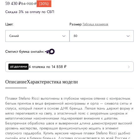
Великобритания
UK
40
84 900 ₽
(30%)
59 430 ₽
50
Скидка 3% за оплату по СБП
США
US
40
54
Цвет:
Размер:
Таблица размеров
Европа
EU
50
Черный
56
- Подписаться
Синий
50
Деним
DNM
34-35
Стилист бутика онлайн:
4 платежа по 14 858 ₽
Обхват груди
СМ
98-101
Обхват талии
СМ
87-90
Описание
Характеристика модели
Обхват бедер
СМ
103-106
Плавки Stefano Ricci выполнены в глубоком черном оттенке с контрастным
белым принтом в виде фирменной монограммы и орла — символа силы и
статуса, который лежит в основе ДНК бренда. Легкая ткань держит форму и
мягко переливается на свету, а эластичный пояс с аккуратным шнурком и
металлическими наконечниками подчеркивает внимание к деталям.
Безупречная обработка швов и выверенная длина демонстрируют высокий
уровень мастерства, превращая функциональную модель в элемент
статусного гардероба. Купить мужские черные плавки Stefano Ricci удобно
онлайн или в бутиках бренда. Доставка осуществляется по всей России с