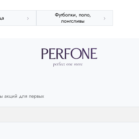
Германия
DE
42
Футболки, поло,
да
Великобритания
UK
38
лонгсливы
Европа
EU
48
Обхват груди
СМ
94-97
Обхват талии
СМ
83-86
Обхват бедер
СМ
99-102
ы акций для первых