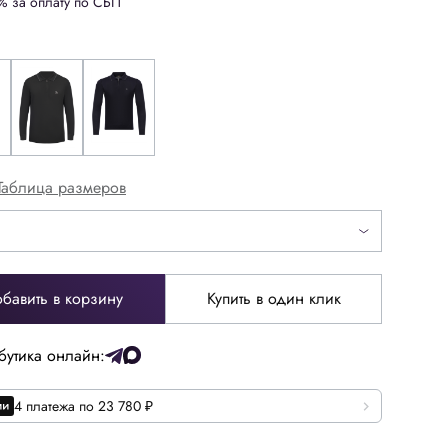
% за оплату по СБП
Таблица размеров
52
54
бавить в корзину
Купить в один клик
64
66
бутика онлайн:
4 платежа по 23 780 ₽
Италия
IT
48