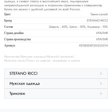
одежда, а символ статуса и высочайшего вкуса, подчеркнутые
непревзойденной роскошью и искренним стремлением к совершенству.
Купить его можно с удобной доставкой по всей России.
Темно-синий
Цвет
STEFANO RICCI
Бренд
Шерсть - 60%, Шелк - 30%, Кашемир - 10%
Состав
ИТАЛИЯ
Страна дизайна
ИТАЛИЯ
Страна производства
KE08004P30-E25374
Артикул
Мужчинам
Мужская одежда
Мужской трикотаж
Мужское поло
Поло из шерсти, кашемира и шелка
STEFANO RICCI
Мужская одежда
Трикотаж