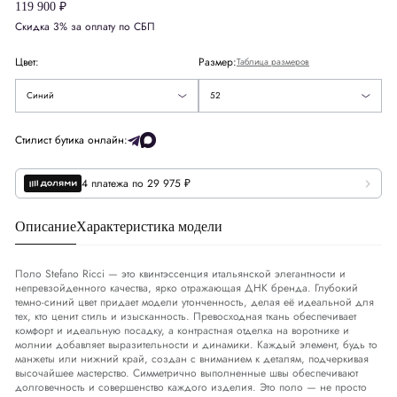
119 900 ₽
54
Скидка 3% за оплату по СБП
США
US
42
Синий
58
Цвет:
Размер:
Таблица размеров
Европа
EU
52
Оранжевый
60
Синий
52
Деним
DNM
36-37
Стилист бутика онлайн:
4 платежа по 29 975 ₽
Обхват груди
СМ
102-105
Обхват талии
СМ
Описание
Характеристика модели
91-94
Обхват бедер
СМ
107-110
Поло Stefano Ricci — это квинтэссенция итальянской элегантности и
непревзойденного качества, ярко отражающая ДНК бренда. Глубокий
темно-синий цвет придает модели утонченность, делая её идеальной для
тех, кто ценит стиль и изысканность. Превосходная ткань обеспечивает
комфорт и идеальную посадку, а контрастная отделка на воротнике и
молнии добавляет выразительности и динамики. Каждый элемент, будь то
манжеты или нижний край, создан с вниманием к деталям, подчеркивая
высочайшее мастерство. Симметрично выполненные швы обеспечивают
долговечность и совершенство каждого изделия. Это поло — не просто