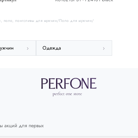
Международный
INT
4XL
и, поло, лонгсливы для мужчин
Поло для мужчин
Германия
DE
52
Великобритания
UK
48
мужчин
Одежда
Европа
EU
58
Обхват груди
СМ
114-117
Обхват талии
СМ
103-106
Обхват бедер
СМ
118-121
ы акций для первых