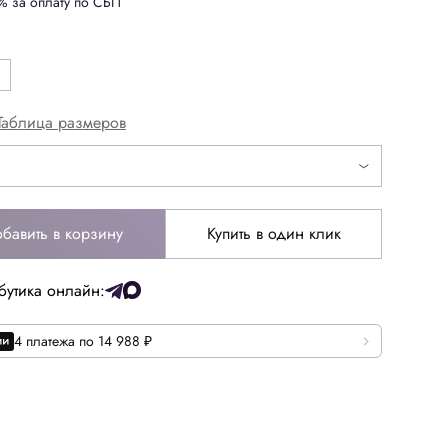
% за оплату по СБП
Таблица размеров
дписаться
бавить в корзину
Купить в один клик
бутика онлайн:
4 платежа по 14 988 ₽
52
54
64
66