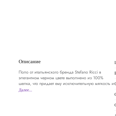
Описание
Поло от итальянского бренда Stefano Ricci в
элегантном черном цвете выполнено из 100%
шелка, что придает ему исключительную мягкость и
роскошный блеск. Шелк обладает уникальными
Далее...
дышащими свойствами, что делает это поло
идеальным для теплой погоды, обеспечивая
комфорт и стиль в любое время. Итальянское
качество и внимание к деталям делают это поло